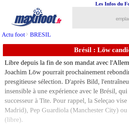
Les Infos du F
15/03
LdC
: Naples 3-0 Francfort (Naples qu
emplac
15/03
Nantes
: A. Kombouaré - "pas le gran
>
Actu foot
BRESIL
15/03
OM
: Balerdi connaît sa sanction
Brésil : Löw candi
15/03
Libre depuis la fin de son mandat avec l'Allem
PSG
: la Juve n'a pas oublié Verratti
Joachim Löw pourrait prochainement rebondir
15/03
LdC
: Naples-Francfort, les compos
presgitieuse sélection. D'après Bild, l'entraîne
insensible à une expérience avec le Brésil, qu
15/03
LdC
: Real-Liverpool, les compos
successeur à Tite. Pour rappel, la Seleçao vise
Madrid), Pep Guardiola (Manchester City) ou
15/03
LdC
: les cotes des matchs de mercred
(libre).
15/03
Sondage MF
: le PSG doit se séparer 