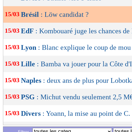
de
lecture
15/03
Brésil
: Löw candidat ?
OK
15/03
EdF
: Kombouaré juge les chances de
15/03
Lyon
: Blanc explique le coup de mou
15/03
Lille
: Bamba va jouer pour la Côte d'
15/03
Naples
: deux ans de plus pour Lobotka
15/03
PSG
: Michut vendu seulement 2,5 M
15/03
Divers
: Yoann, la mise au point de C.
15/03
Man Utd
: une folie pour Kolo Muani
Filtrer :