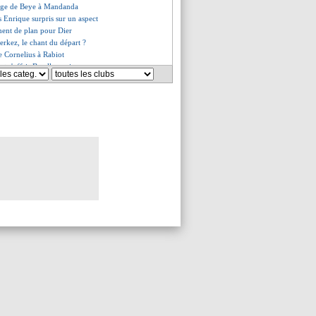
age de Beye à Mandanda
s Enrique surpris sur un aspect
ent de plan pour Dier
erkez, le chant du départ ?
de Cornelius à Rabiot
ut s'offrir Barella, mais...
ier, Flick peste aussi
tos a été surpris par la L1
rnandes plaît à Man Utd
 sent dans le Top 10
pool pense aussi à Ekitike
gorique sur son avenir
 mots de De Zerbi
 confiance d'Ancelotti
Zerbi clair sur ses propos
a bien déposé une réserve
 la mise au point de De Zerbi !
ur nigérian ciblé
 appel suspensif
ct tombe pour Olmo
 le message de Luis Enrique
e à l'arrêt...
le club très en colère !
di, "anecdotique" pour Enrique
Ancelotti répond à la rumeur
n Rabiot a bien porté plainte