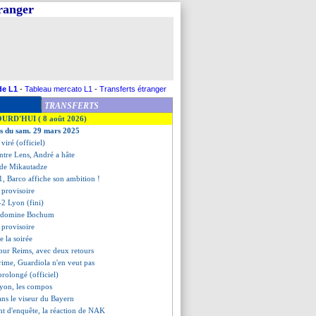
tranger
de L1
-
Tableau mercato L1
-
Transferts étranger
TRANSFERTS
OURD'HUI ( 8 août 2026)
es du sam. 29 mars 2025
 viré (officiel)
ontre Lens, André a hâte
s de Mikautadze
C1, Barco affiche son ambition !
 provisoire
-2 Lyon (fini)
n domine Bochum
 provisoire
de la soirée
pour Reims, avec deux retours
rime, Guardiola n'en veut pas
prolongé (officiel)
Lyon, les compos
ans le viseur du Bayern
t d'enquête, la réaction de NAK