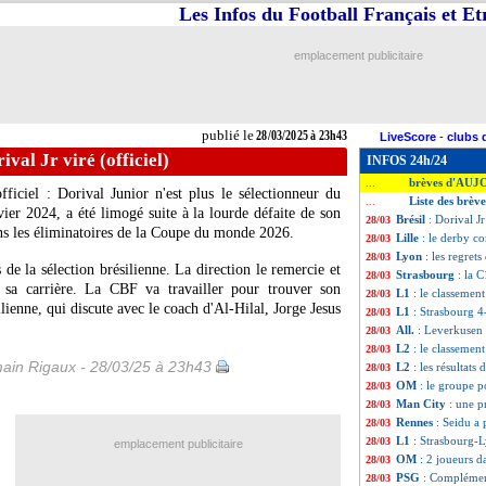
Les Infos du Football Français et E
emplacement publicitaire
publié le
28/03/2025 à 23h43
LiveScore
-
clubs 
ival Jr viré (officiel)
INFOS 24h/24
brèves d'AUJ
...
fficiel : Dorival Junior n'est plus le sélectionneur du
Liste des brèv
...
vier 2024, a été limogé suite à la lourde défaite de son
Brésil
: Dorival Jr
28/03
ans les éliminatoires de la Coupe du monde 2026.
Lille
: le derby c
28/03
Lyon
: les regret
28/03
e la sélection brésilienne. La direction le remercie et
Strasbourg
: la 
28/03
e sa carrière. La CBF va travailler pour trouver son
L1
: le classement
28/03
lienne, qui discute avec le coach d'Al-Hilal, Jorge Jesus
L1
: Strasbourg 4
28/03
All.
: Leverkuse
28/03
L2
: le classement
28/03
ain Rigaux - 28/03/25 à 23h43
L2
: les résultats 
28/03
OM
: le groupe 
28/03
Man City
: une p
28/03
Rennes
: Seidu a 
28/03
L1
: Strasbourg-
28/03
emplacement publicitaire
OM
: 2 joueurs d
28/03
PSG
: Complémen
28/03