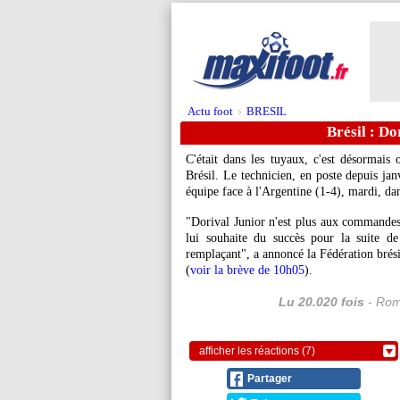
Actu foot
BRESIL
>
Brésil : Dor
C'était dans les tuyaux, c'est désormais o
Brésil. Le technicien, en poste depuis jan
équipe face à l'Argentine (1-4), mardi, d
"Dorival Junior n'est plus aux commandes d
lui souhaite du succès pour la suite d
remplaçant", a annoncé la Fédération brési
(
voir la brève de 10h05
).
Lu 20.020 fois
- Rom
afficher les réactions (7)
Partager