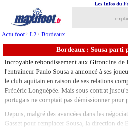
Les Infos du F
23/07
ASSE
: C. Puel - "rien à perdre"
emplac
23/07
LdC
: la finale sera diffusée sur TF1
>
>
Actu foot
L2
Bordeaux
23/07
Bayern
: un mercato loin d'être termi
Bordeaux : Sousa parti 
23/07
Liverpool
: un record pour Alexander
Incroyable rebondissement aux Girondins de B
23/07
Sondage MF
: l'OM, Niang préféré à 
l'entraîneur Paulo Sousa a annoncé à ses joueu
le club aquitain en raison de ses relations co
23/07
Liverpool
: les titres, Klopp n'est pas 
Frédéric Longuépée. Mais sous contrat jusqu'e
portugais ne comptait pas démissionner pour p
23/07
Tottenham
: Mourinho veut Hojbjerg
Depuis, malgré des avancées dans les négocia
23/07
OM
: McCourt refuse définitivement 
Gasset pour remplacer Sousa, la direction de B