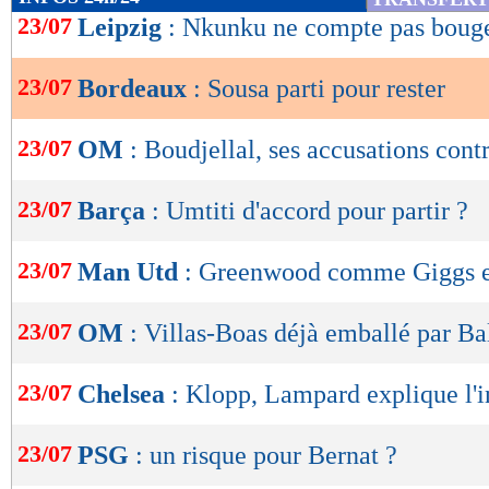
de
23/07
Leipzig
: Nkunku ne compte pas boug
lecture
23/07
Bordeaux
: Sousa parti pour rester
OK
23/07
OM
: Boudjellal, ses accusations cont
23/07
Barça
: Umtiti d'accord pour partir ?
23/07
Man Utd
: Greenwood comme Giggs 
23/07
OM
: Villas-Boas déjà emballé par Ba
23/07
Chelsea
: Klopp, Lampard explique l'i
23/07
PSG
: un risque pour Bernat ?