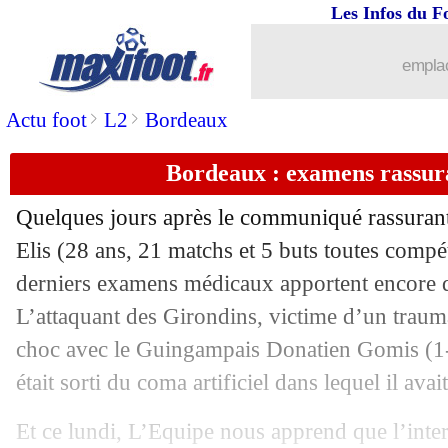
Les Infos du F
emplac
>
>
Actu foot
L2
Bordeaux
Bordeaux : examens rassura
Quelques jours après le communiqué rassurant 
Elis
(28 ans, 21 matchs et 5 buts toutes compéti
derniers examens médicaux apportent encore 
L’attaquant des Girondins, victime d’un traum
choc avec le Guingampais Donatien Gomis (1-0
était sorti du coma artificiel dans lequel il avait
...
brèves d'AUJOURD'HUI ( 7 août 202
Et ce lundi, L’Equipe nous apprend que l’inte