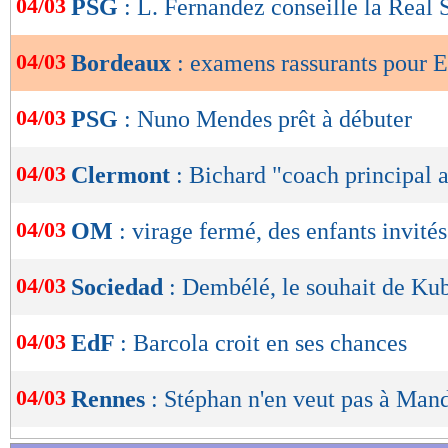
04/03
PSG
: L. Fernandez conseille la Real
de
lecture
04/03
Bordeaux
: examens rassurants pour E
OK
04/03
PSG
: Nuno Mendes prêt à débuter
04/03
Clermont
: Bichard "coach principal a
04/03
OM
: virage fermé, des enfants invités
04/03
Sociedad
: Dembélé, le souhait de Ku
04/03
EdF
: Barcola croit en ses chances
04/03
Rennes
: Stéphan n'en veut pas à Man