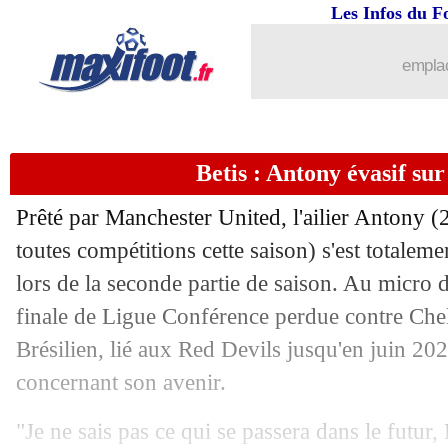
Les Infos du F
29/05
Lyon
: Cherki a enchanté Sage
emplac
29/05
Nantes
: Dunkerque gourmand pour Ca
29/05
PSG-Inter
: Dalmat donne son favori
Betis : Antony évasif sur
29/05
PSG
: Iniesta encense Dembélé
Prêté par Manchester United, l'ailier
Antony
(2
29/05
Euro (U17)
: la France en finale
toutes compétitions cette saison) s'est totaleme
lors de la seconde partie de saison. Au micro 
29/05
C4
: Isco meilleur joueur du tournoi
finale de Ligue Conférence perdue contre Chel
Brésilien, lié aux Red Devils jusqu'en juin 20
29/05
L1-L2
: Reims-Metz, les compos
concernant son avenir.
29/05
PSG
: la mise au point de Boli
"Je ne sais pas ce qui se passera dans le futur,