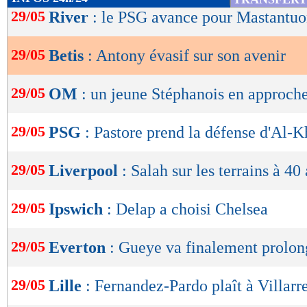
de
29/05
River
: le PSG avance pour Mastantuo
lecture
29/05
Betis
: Antony évasif sur son avenir
OK
29/05
OM
: un jeune Stéphanois en approch
29/05
PSG
: Pastore prend la défense d'Al-K
29/05
Liverpool
: Salah sur les terrains à 40
29/05
Ipswich
: Delap a choisi Chelsea
29/05
Everton
: Gueye va finalement prolon
29/05
Lille
: Fernandez-Pardo plaît à Villarr