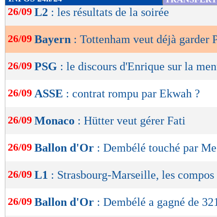
de
26/09
L2
: les résultats de la soirée
lecture
26/09
Bayern
: Tottenham veut déjà garder 
OK
26/09
PSG
: le discours d'Enrique sur la men
26/09
ASSE
: contrat rompu par Ekwah ?
26/09
Monaco
: Hütter veut gérer Fati
26/09
Ballon d'Or
: Dembélé touché par Me
26/09
L1
: Strasbourg-Marseille, les compos
26/09
Ballon d'Or
: Dembélé a gagné de 321