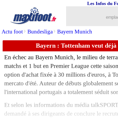
Les Infos du F
emplac
>
>
Actu foot
Bundesliga
Bayern Munich
Bayern : Tottenham veut déjà
En échec au Bayern Munich, le milieu de terr
matchs et 1 but en Premier League cette saison
option d'achat fixée à 30 millions d'euros, à T
mercato d'été. Auteur de débuts globalement so
l'international portugais a totalement séduit
...
brèves d'AUJOURD'HUI ( 7 août 202
Et selon les informations du média talkSPORT,
...
Liste des brèves du sam. 27 septembr
demandé à ses dirigeants de conclure le recrute