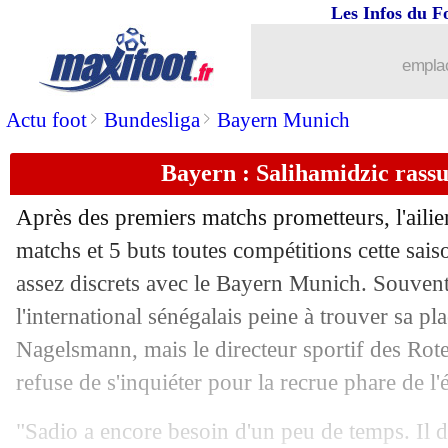
Les Infos du F
28/09
SdF
: deux fans de Liverpool se sont s
emplac
28/09
Affaire
: K. Hamraoui - "je vis un cal
>
>
Actu foot
Bundesliga
Bayern Munich
28/09
OM
: Strootman était pressé de reparti
Bayern : Salihamidzic rass
28/09
UAE
: Denayer signe à Shabab Al-Ahli
Après des premiers matchs prometteurs, l'aili
28/09
Real
: 3 nouvelles récompenses pour
matchs et 5 buts toutes compétitions cette sai
assez discrets avec le Bayern Munich. Souvent 
28/09
Roma
: Mourinho veut un défenseur
l'international sénégalais peine à trouver sa pl
Nagelsmann, mais le directeur sportif des Rot
28/09
EdF
: Rothen inquiet pour le Mondial
refuse de s'inquiéter pour la recrue phare de l'é
28/09
OM
: J. Veretout - "la LdC, plus rien 
"Sadio a encore besoin d'un peu de temps. Il do