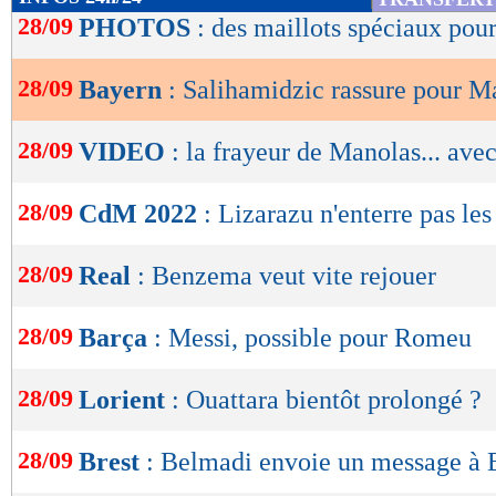
de
28/09
PHOTOS
: des maillots spéciaux po
lecture
28/09
Bayern
: Salihamidzic rassure pour M
OK
28/09
VIDEO
: la frayeur de Manolas... avec
28/09
CdM 2022
: Lizarazu n'enterre pas le
28/09
Real
: Benzema veut vite rejouer
28/09
Barça
: Messi, possible pour Romeu
28/09
Lorient
: Ouattara bientôt prolongé ?
28/09
Brest
: Belmadi envoie un message à B