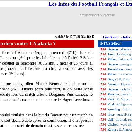
Les Infos du Football Français et E
LdC
: Man City-R
17/03
LdC
: Chelsea-Pa
17/03
VIDEO
: le cort
17/03
emplacement publicitaire
PSG
: Chelsea, R
17/03
Barça
: Yamal, le
17/03
Angers
: Dujeux,
17/03
Caen
: Mbappé a r
17/03
publié le
17/03/2026 à 16h47
LiveScore
-
clubs 
LdC (U19)
: le P
17/03
ardien contre l'Atalanta ?
INFOS 24h/24
Arsenal
: Henry d
17/03
Bayern
: absence
17/03
face à l’Atalanta Bergame mercredi (21h), lors du
Juve
: les deux g
17/03
Champions (6-1 pour le club allemand à l'aller) ? Selon
Milan
: Fofana dé
17/03
 débuter la rencontre. A 16 ans, 5 mois et 25 jours, il
Bayern
: quel gar
17/03
ne joueur de l’histoire du club à évoluer avec les
Tottenham
: Porr
17/03
ns et 15 jours).
Milan
: Leao vend
17/03
Barça
: H. Flick 
17/03
 au poste de gardien. Manuel Neuer a rechuté au mollet
Arsenal
: Dowman,
17/03
bach (4-1). Quatre jours plus tard, sa doublure Jonas
Bayern
: la Juve
17/03
ébrale lors du match aller à Bergame. Puis samedi, le
Monaco
: des di
17/03
n tour blessé aux adducteurs contre le Bayer Leverkusen
PSG
: K. Navas -
17/03
Real
: Rüdiger ve
17/03
Sporting
: 0-3 à 
17/03
Inter
: prix fixé 
propulsé titulaire dans le but du Bayern pour un match de
17/03
CdF
: la finale 
17/03
soit déclaré apte après sa commotion. Il était présent
Chelsea
: vers un
17/03
pation au match de demain n’est pas encore assurée.
Roma
: El Aynaou
17/03