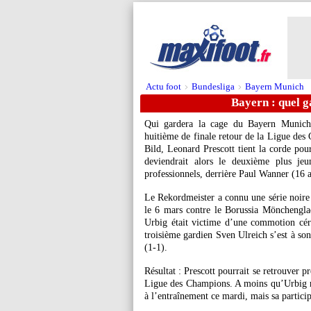
Actu foot
Bundesliga
Bayern Munich
>
>
Bayern : quel g
Qui gardera la cage du Bayern Munich 
huitième de finale retour de la Ligue des 
Bild, Leonard Prescott tient la corde pour
deviendrait alors le deuxième plus jeu
professionnels, derrière Paul Wanner (16 a
Le Rekordmeister a connu une série noire
le 6 mars contre le Borussia Mönchenglad
Urbig était victime d’une commotion cér
troisième gardien Sven Ulreich s’est à so
(1-1).
Résultat : Prescott pourrait se retrouver 
Ligue des Champions. A moins qu’Urbig ne 
à l’entraînement ce mardi, mais sa partici