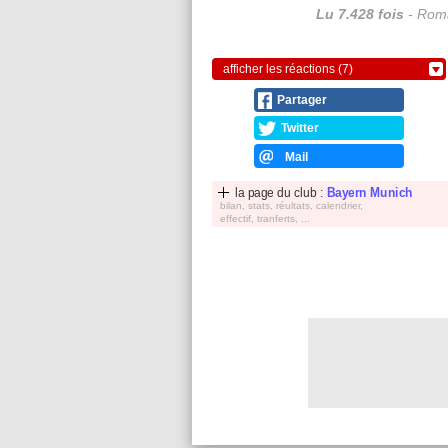
Lu 7.428 fois
- Roma
afficher les réactions (7)
Partager
Twitter
Mail
la page du club :
Bayern Munich
bilan, stats, réultats, calendrier,
effectif, tranferts, ...