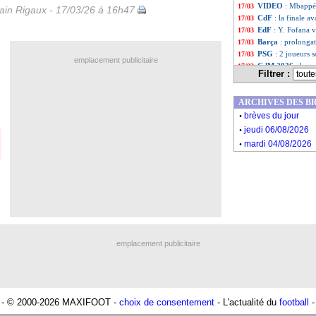
VIDEO
: Mbappé
17/03
in Rigaux - 17/03/26 à 16h47
CdF
: la finale a
17/03
EdF
: Y. Fofana v
17/03
Barça
: prolonga
17/03
PSG
: 2 joueurs 
17/03
emplacement publicitaire
CdM 2026
: les 
17/03
Filtrer :
OM
: Greenwood 
17/03
Real
: Arbeloa se
17/03
ARCHIVES DES B
LdC
: le program
17/03
.
Chelsea
: Azpilicu
17/03
brèves du jour
.
Brésil
: Neymar - "
17/03
jeudi 06/08/2026
Liste des brèv
...
.
mardi 04/08/2026
Liste des brèv
...
emplacement publicitaire
- © 2000-2026 MAXIFOOT -
choix de consentement
- L'actualité du
football
-