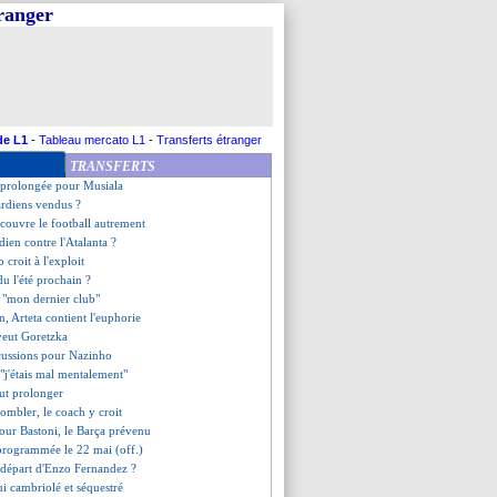
tranger
eal, les compos
ris SG, les compos
ège parisien est chaud à Londres
othen ne doute pas
s attentes de Flick
 une prolongation automatique
enfloué les caisses
de L1
-
Tableau mercato L1
-
Transferts étranger
SG qualifié en demi-finales
TRANSFERTS
éfend Arteta et son style
 prolongée pour Musiala
ardiens vendus ?
couvre le football autrement
dien contre l'Atalanta ?
o croit à l'exploit
u l'été prochain ?
- "mon dernier club"
 Arteta contient l'euphorie
 veut Goretzka
scussions pour Nazinho
 "j'étais mal mentalement"
ut prolonger
combler, le coach y croit
pour Bastoni, le Barça prévenu
reprogrammée le 22 mai (off.)
 départ d'Enzo Fernandez ?
i cambriolé et séquestré