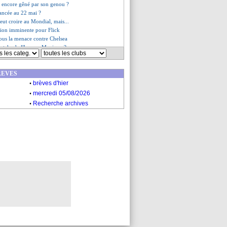
 encore gêné par son genou ?
vancée au 22 mai ?
eut croire au Mondial, mais...
tion imminente pour Flick
sous la menace contre Chelsea
matchs de l'Iran au Mexique ?
dans le viseur de la Juve
 fiche de son futur
REVES
me du jour
.
eta croit à l'exploit
brèves d'hier
je suis déçu et triste"
.
mercredi 05/08/2026
es du lun. 16 mars 2026
.
Recherche archives
es du dim. 15 mars 2026