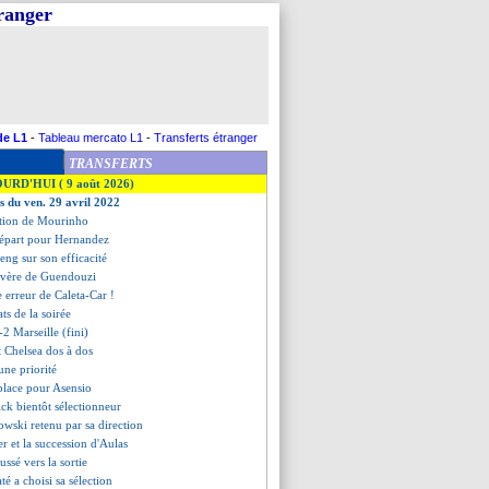
tranger
de L1
-
Tableau mercato L1
-
Transferts étranger
TRANSFERTS
OURD'HUI ( 9 août 2026)
es du ven. 29 avril 2022
action de Mourinho
départ pour Hernandez
ieng sur son efficacité
sévère de Guendouzi
e erreur de Caleta-Car !
tats de la soirée
2 Marseille (fini)
 Chelsea dos à dos
une priorité
 place pour Asensio
ck bientôt sélectionneur
wski retenu par sa direction
r et la succession d'Aulas
ussé vers la sortie
té a choisi sa sélection