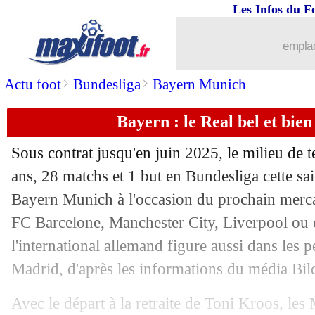
Les Infos du F
emplac
>
>
Actu foot
Bundesliga
Bayern Munich
Bayern : le Real bel et bi
Sous contrat jusqu'en juin 2025, le milieu de 
ans, 28 matchs et 1 but en Bundesliga cette sai
Bayern Munich à l'occasion du prochain mercato
FC Barcelone, Manchester City, Liverpool ou 
l'international allemand figure aussi dans les p
...
brèves d'AUJOURD'HUI ( 6 août 202
Madrid, d'après les informations du média Bil
...
Liste des brèves du sam. 1 juin 2024
Avec le départ à la retraite de Toni Kroos, le