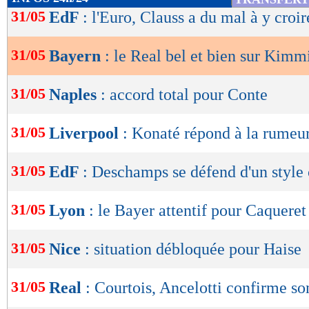
de
31/05
EdF
: l'Euro, Clauss a du mal à y croir
lecture
31/05
Bayern
: le Real bel et bien sur Kimm
OK
31/05
Naples
: accord total pour Conte
31/05
Liverpool
: Konaté répond à la rume
31/05
EdF
: Deschamps se défend d'un style 
31/05
Lyon
: le Bayer attentif pour Caqueret
31/05
Nice
: situation débloquée pour Haise
31/05
Real
: Courtois, Ancelotti confirme so