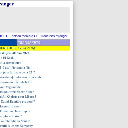
tranger
de L1
-
Tableau mercato L1
-
Transferts étranger
TRANSFERTS
OURD'HUI ( 7 août 2026)
es du jeu. 30 mai 2024
u d'El Kaabi !
de la compétition
-0 (ap) Fiorentina (fini)
it pour la finale de la C1 ?
âte de rejoindre son futur club
i dresse un bilan de la C1
 pour Vagiannidis
istes pour remplacer Elsner
e d'Al-Khelaïfi pour Mbappé
 David-Reinildo proposé ?
cise pour Elsner !
Fiorentina, les compos
 remplacer Haise ?
 va rebondir en Serie B
 justifie le choix Kompany