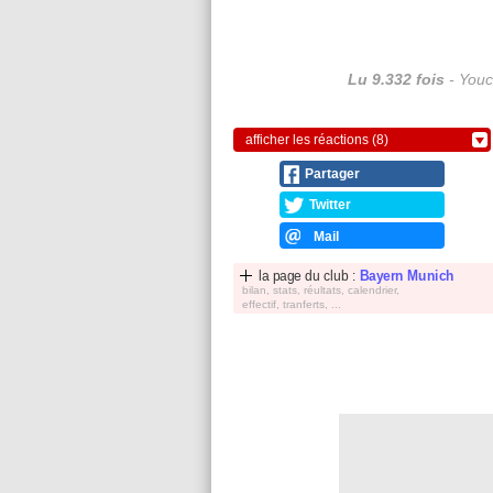
Lu 9.332 fois
- Youc
afficher les réactions (8)
Partager
Twitter
Mail
la page du club :
Bayern Munich
bilan, stats, réultats, calendrier,
effectif, tranferts, ...