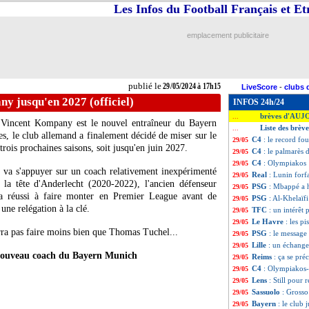
Les Infos du Football Français et E
emplacement publicitaire
publié le
29/05/2024 à 17h15
LiveScore
-
clubs 
y jusqu'en 2027 (officiel)
INFOS 24h/24
brèves d'AUJ
...
l : Vincent Kompany est le nouvel entraîneur du Bayern
Liste des brèv
...
, le club allemand a finalement décidé de miser sur le
C4
: le record fo
29/05
trois prochaines saisons, soit jusqu'en juin 2027.
C4
: le palmarès 
29/05
C4
: Olympiakos 1
29/05
i va s'appuyer sur un coach relativement inexpérimenté
Real
: Lunin forfa
29/05
 la tête d'Anderlecht (2020-2022), l'ancien défenseur
PSG
: Mbappé a h
29/05
l a réussi à faire monter en Premier League avant de
PSG
: Al-Khelaïf
29/05
une relégation à la clé.
TFC
: un intérêt
29/05
Le Havre
: les p
29/05
rra pas faire moins bien que Thomas Tuchel...
PSG
: le messag
29/05
Lille
: un échange
29/05
ouveau coach du Bayern Munich
Reims
: ça se pré
29/05
C4
: Olympiakos-
29/05
Lens
: Still pour
29/05
Sassuolo
: Grosso
29/05
Bayern
: le club
29/05