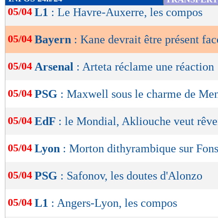
de
05/04
L1
: Le Havre-Auxerre, les compos
lecture
05/04
Bayern
: Kane devrait être présent fa
OK
05/04
Arsenal
: Arteta réclame une réaction
05/04
PSG
: Maxwell sous le charme de Me
05/04
EdF
: le Mondial, Akliouche veut rêve
05/04
Lyon
: Morton dithyrambique sur Fon
05/04
PSG
: Safonov, les doutes d'Alonzo
05/04
L1
: Angers-Lyon, les compos