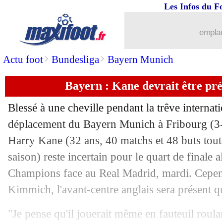
Les Infos du F
05/04
L1
: Le Havre 1-1 Auxerre (fini)
emplac
05/04
L1
: Metz 0-0 Nantes (fini)
>
>
Actu foot
Bundesliga
Bayern Munich
05/04
Lyon
: Fonseca, première depuis Dom
Bayern : Kane devrait être pré
05/04
Man City
: Semenyo choqué par Cher
Blessé à une cheville pendant la trêve internati
05/04
Leipzig
: et si Diomandé restait ?
déplacement du Bayern Munich à Fribourg (3-
Harry
Kane
(32 ans, 40 matchs et 48 buts tout
05/04
Lyon
: Tolisso n'abdique pas
saison) reste incertain pour le quart de finale 
Champions face au Real Madrid, mardi. Cepen
05/04
PSG
: la C1, Doué a encore faim
Kimmich, l'avant-centre anglais sera présent qu
05/04
Lyon
: Fonseca admet un mauvais résu
"Je pense qu'il jouerait même en fauteuil roul