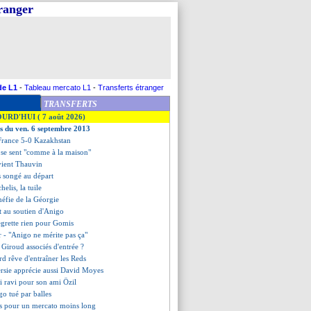
tranger
de L1
-
Tableau mercato L1
-
Transferts étranger
TRANSFERTS
OURD'HUI ( 7 août 2026)
es du ven. 6 septembre 2013
France 5-0 Kazakhstan
 se sent "comme à la maison"
vient Thauvin
as songé au départ
helis, la tuile
méfie de la Géorgie
nt au soutien d'Anigo
egrette rien pour Gomis
er - "Anigo ne mérite pas ça"
 Giroud associés d'entrée ?
rd rêve d'entraîner les Reds
ersie apprécie aussi David Moyes
i ravi pour son ami Özil
igo tué par balles
hs pour un mercato moins long