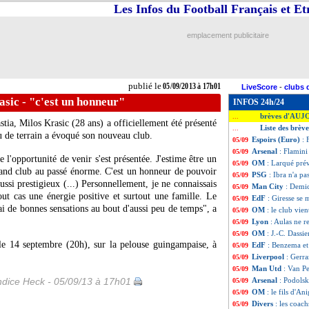
Les Infos du Football Français et E
emplacement publicitaire
publié le
05/09/2013 à 17h01
LiveScore
-
clubs 
asic - "c'est un honneur"
INFOS 24h/24
brèves d'AUJ
...
tia, Milos Krasic (28 ans) a officiellement été présenté
Liste des brèv
...
eu de terrain a évoqué son nouveau club.
Espoirs (Euro)
: 
05/09
Arsenal
: Flamini
05/09
e l'opportunité de venir s'est présentée. J'estime être un
OM
: Larqué pré
05/09
rand club au passé énorme. C'est un honneur de pouvoir
PSG
: Ibra n'a p
05/09
ssi prestigieux (...) Personnellement, je ne connaissais
Man City
: Demic
05/09
out cas une énergie positive et surtout une famille. Le
EdF
: Giresse se 
05/09
'ai de bonnes sensations au bout d'aussi peu de temps", a
OM
: le club vie
05/09
Lyon
: Aulas ne r
05/09
OM
: J.-C. Dassi
05/09
le 14 septembre (20h), sur la pelouse guingampaise, à
EdF
: Benzema et
05/09
Liverpool
: Gerra
05/09
Man Utd
: Van P
05/09
dice Heck - 05/09/13 à 17h01
Arsenal
: Podolsk
05/09
OM
: le fils d'An
05/09
Divers
: les coac
05/09