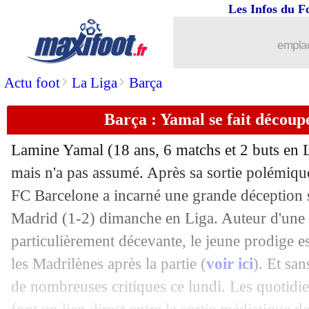
Les Infos du F
27/10
Lyon
: le penalty, Lacazette a poussé 
emplac
27/10
Naples
: le verdict tombe pour De Br
>
>
Actu foot
La Liga
Barça
27/10
Aston Villa
: Cash a prolongé (officiel
Barça : Yamal se fait découp
27/10
Real
: Mbappé, Tchouaméni n'en revie
Lamine
Yamal
(18 ans, 6 matchs et 2 buts en L
mais n'a pas assumé. Après sa sortie polémique 
27/10
Juve
: Tudor a bien été licencié (offici
FC Barcelone a incarné une grande déception 
27/10
Madrid (1-2) dimanche en Liga. Auteur d'une
Juve
: et pourtant, Tudor était optimist
particulièrement décevante, le jeune prodige 
27/10
Naples
: fin d'année pour De Bruyne ?
les Madrilènes après la partie (
voir ici
). Et san
de nombreuses critiques ce lundi. Les quotidi
27/10
Juve
: Tudor va se faire virer !