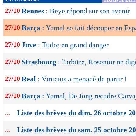
de
"terne" du jeune talent et se demande si sa réc
27/10
Rennes
: Beye répond sur son avenir
lecture
derrière lui. Une circonstance atténuante ?
OK
27/10
Barça
: Yamal se fait découper en Esp
Lu 24.997 fois
- Damien Da Silva 
27/10
Juve
: Tudor en grand danger
27/10
Strasbourg
: l'arbitre, Rosenior ne dig
27/10
Real
: Vinicius a menacé de partir !
27/10
Barça
: Yamal, De Jong recadre Carva
...
Liste des brèves du dim. 26 octobre 2
...
Liste des brèves du sam. 25 octobre 2