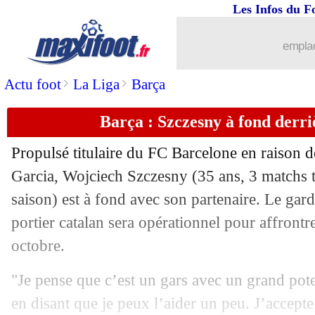
Les Infos du F
08/10
Milan
: l'Australie, Rabiot se fait gron
emplac
08/10
CdM 2026
: le Cap-Vert gâche, le Ca
>
>
Actu foot
La Liga
Barça
08/10
Brentford
: Carvalho suivi par Lyon 
Barça : Szczesny à fond derr
08/10
Real
: Éder Militão a pensé à la retrait
Propulsé titulaire du FC Barcelone en raison d
08/10
OM
: O'Riley flou sur son futur
Garcia, Wojciech
Szczesny
(35 ans, 3 matchs t
saison) est à fond avec son partenaire. Le gar
08/10
Divers
: surpoids ? La réponse de Kha
portier catalan sera opérationnel pour affrontr
octobre.
08/10
Montpellier
: Adams victime de harc
"Je pense que c’est un gars avec un grand poten
08/10
Liverpool
: Henderson a des regrets
en disant que je peux l’aider un peu. J’accept