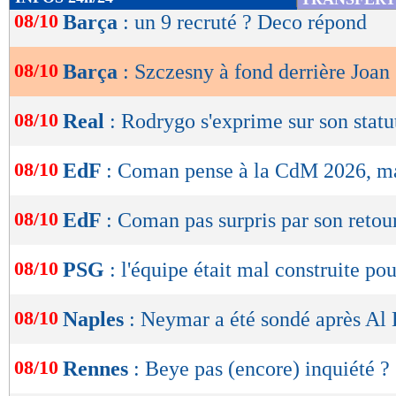
de
08/10
Barça
: un 9 recruté ? Deco répond
lecture
08/10
Barça
: Szczesny à fond derrière Joan
OK
08/10
Real
: Rodrygo s'exprime sur son statu
08/10
EdF
: Coman pense à la CdM 2026, ma
08/10
EdF
: Coman pas surpris par son retou
08/10
PSG
: l'équipe était mal construite po
08/10
Naples
: Neymar a été sondé après Al 
08/10
Rennes
: Beye pas (encore) inquiété ?