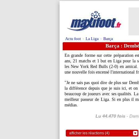
Actu foot
La Liga
Barça
>
>
Barça : Dembél
En grande forme sur cette préparation e
ans, 21 matchs et 1 but en Liga pour la
les New York Red Bulls (2-0) en amical. A
une nouvelle fois encensé l'international fr
"Je ne sais pas quoi dire de plus sur Dembél
la différence depuis que je suis ici, et 
beaucoup de joueurs avec ses qualités. La s
meilleur passeur de Liga. Si en plus il ma
médias.
Lu 44.470 fois
- Dami
afficher les réactions (4)