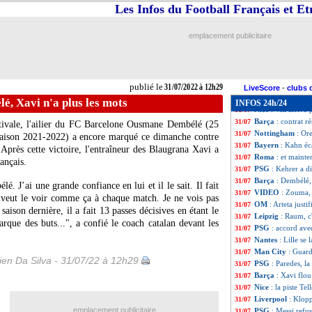
Barça
: des conta
31/07
Les Infos du Football Français et E
Real
: Ancelotti 
31/07
Liverpool
: Firmi
31/07
emplacement publicitaire
Leipzig
: Chelsea
31/07
Nice
: Schmeichel
31/07
Barça
: Silva, a
31/07
Man Utd
: Ten H
31/07
publié le
31/07/2022 à 12h29
VIDEO
: le joli
31/07
LiveScore
-
clubs 
Juve
: Arthur se 
31/07
é, Xavi n'a plus les mots
INFOS 24h/24
Nice
: Viti arriv
31/07
Barça
: contrat r
31/07
stivale, l'ailier du FC Barcelone Ousmane Dembélé (25
Nottingham
: Ore
31/07
 saison 2021-2022) a encore marqué ce dimanche contre
Bayern
: Kahn éca
31/07
près cette victoire, l'entraîneur des Blaugrana Xavi a
Roma
: et mainte
31/07
ançais.
PSG
: Kehrer a di
31/07
Barça
: Dembélé, 
31/07
é. J’ai une grande confiance en lui et il le sait. Il fait
VIDEO
: Zouma, 
31/07
on veut le voir comme ça à chaque match. Je ne vois pas
OM
: Arteta justi
31/07
aison dernière, il a fait 13 passes décisives en étant le
Leipzig
: Raum, c'
31/07
rque des buts...", a confié le coach catalan devant les
PSG
: accord av
31/07
Nantes
: Lille se
31/07
Man City
: Guard
31/07
en Da Silva - 31/07/22 à 12h29
PSG
: Paredes, l
31/07
Barça
: Xavi flo
31/07
Nice
: la piste Te
31/07
Liverpool
: Klop
31/07
emplacement publicitaire
PSG
: Messi refus
31/07