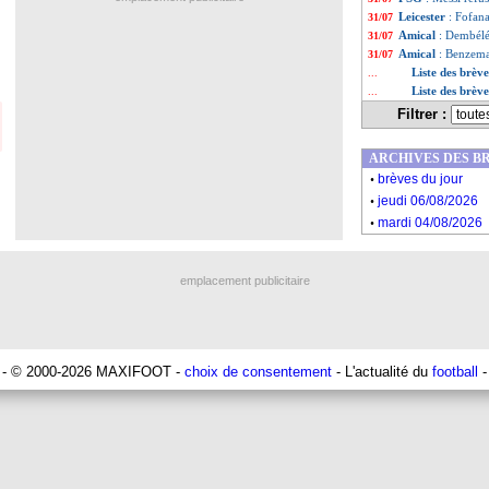
Leicester
: Fofan
31/07
Amical
: Dembélé 
31/07
Amical
: Benzema 
31/07
Liste des brève
...
Liste des brève
...
Filtrer :
ARCHIVES DES B
.
brèves du jour
.
jeudi 06/08/2026
.
mardi 04/08/2026
emplacement publicitaire
- © 2000-2026 MAXIFOOT -
choix de consentement
- L'actualité du
football
-