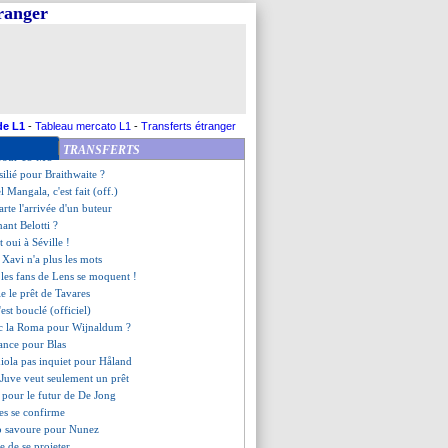
cts entre Umtiti et l'OL ?
tranger
couvre Benzema d'éloges
no écarte un départ
 encore recalé pour Gvardiol
, la blague de Bulka
ccord pour remplacer De Jong
ag compte bien sur Martial
 but de Xavi Simons
de L1
-
Tableau mercato L1
-
Transferts étranger
rapproche de Valence
TRANSFERTS
e pour 15 M€
ésilié pour Braithwaite ?
l Mangala, c'est fait (off.)
rte l'arrivée d'un buteur
nant Belotti ?
t oui à Séville !
Xavi n'a plus les mots
les fans de Lens se moquent !
fie le prêt de Tavares
est bouclé (officiel)
ec la Roma pour Wijnaldum ?
 lance pour Blas
iola pas inquiet pour Håland
a Juve veut seulement un prêt
u pour le futur de De Jong
lles se confirme
p savoure pour Nunez
e de se projeter