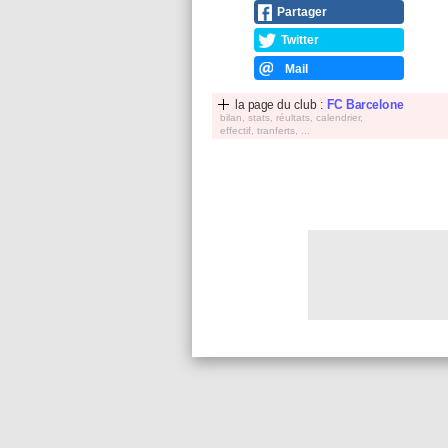
Partager
Twitter
Mail
la page du club :
FC Barcelone
bilan, stats, réultats, calendrier,
effectif, tranferts, ...