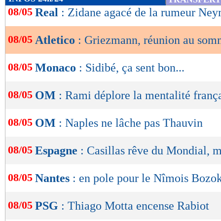
de
08/05
Real
: Zidane agacé de la rumeur Neym
lecture
08/05
Atletico
: Griezmann, réunion au som
OK
08/05
Monaco
: Sidibé, ça sent bon...
08/05
OM
: Rami déplore la mentalité franç
08/05
OM
: Naples ne lâche pas Thauvin
08/05
Espagne
: Casillas rêve du Mondial, ma
08/05
Nantes
: en pole pour le Nîmois Bozok
08/05
PSG
: Thiago Motta encense Rabiot