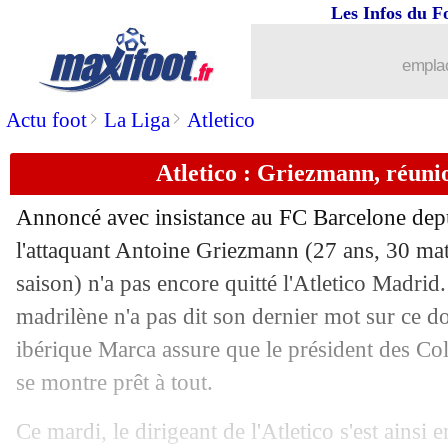
Les Infos du F
08/05
VIDEOS
: la grande classe des Parisie
emplac
08/05
CdF
: 12e sacre pour le PSG, le palma
>
>
Actu foot
La Liga
Atletico
08/05
PSG
: 4 CdF de rang, du jamais vu !
Atletico : Griezmann, réuni
08/05
Les Herbiers
: Masala admiratif du 
Annoncé avec insistance au FC Barcelone depu
08/05
PSG
: objectif atteint pour Trapp
l'attaquant
Antoine Griezmann
(27 ans, 30 mat
saison) n'a pas encore quitté l'Atletico Madrid.
08/05
Les Herbiers
: l'immense fierté de R
madrilène n'a pas dit son dernier mot sur ce do
ibérique Marca assure que le président des C
08/05
CdF
: Les Herbiers 0-2 PSG (fini)
se montre prêt à tout.
08/05
OM
: Garcia rend hommage aux fans
Ce mardi, le dirigeant de l'Atletico s'est ainsi 