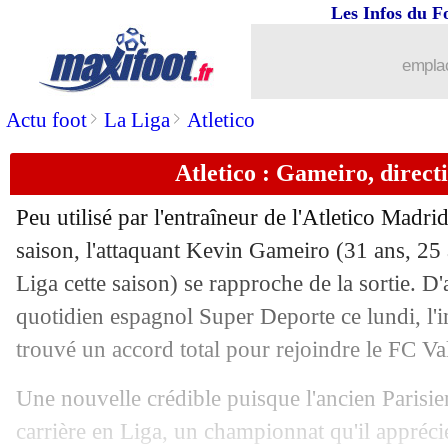
Les Infos du F
11/06
Juventus
: un "plan M" avec Morata o
emplac
11/06
CdM
: un doute sur la présence de Pel
>
>
Actu foot
La Liga
Atletico
11/06
EdF
: Giroud interdit... de tête
Atletico : Gameiro, direct
11/06
Strasbourg
: Oukidja annonce son dép
Peu utilisé par l'entraîneur de l'Atletico Madr
11/06
Real
: le départ de CR7 ferait plaisir à
saison, l'attaquant
Kevin Gameiro
(31 ans, 25 
Liga cette saison) se rapproche de la sortie. D
11/06
EdF
: Deschamps ne s'inquiète pas pou
quotidien espagnol Super Deporte ce lundi, l'in
trouvé un accord total pour rejoindre le FC Va
11/06
Nice
: Vieira a donné rendez-vous à Ba
Une nouvelle crédible puisque l'ancien Parisien
11/06
Nice
: Rivère explique le choix Vieira
carrière en Liga, un championnat qu'il appréci