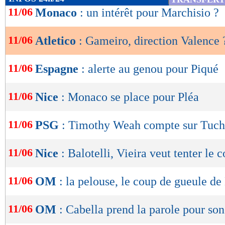
de
11/06
Monaco
: un intérêt pour Marchisio ?
lecture
11/06
Atletico
: Gameiro, direction Valence 
OK
11/06
Espagne
: alerte au genou pour Piqué
11/06
Nice
: Monaco se place pour Pléa
11/06
PSG
: Timothy Weah compte sur Tuch
11/06
Nice
: Balotelli, Vieira veut tenter le 
11/06
OM
: la pelouse, le coup de gueule de
11/06
OM
: Cabella prend la parole pour son