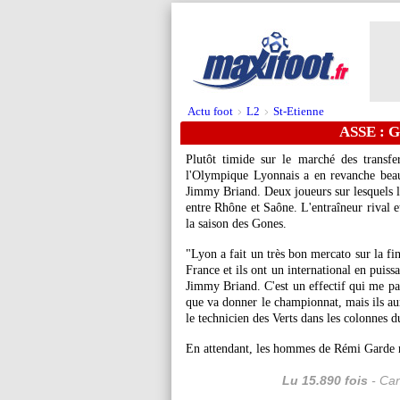
Actu foot
L2
St-Etienne
>
>
ASSE : Ga
Plutôt timide sur le marché des transf
l'Olympique Lyonnais a en revanche beau
Jimmy Briand. Deux joueurs sur lesquels le
entre Rhône et Saône. L'entraîneur rival e
la saison des Gones.
"Lyon a fait un très bon mercato sur la fi
France et ils ont un international en puiss
Jimmy Briand. C'est un effectif qui me par
que va donner le championnat, mais ils au
le technicien des Verts dans les colonnes d
En attendant, les hommes de Rémi Garde re
Lu 15.890 fois
- Can