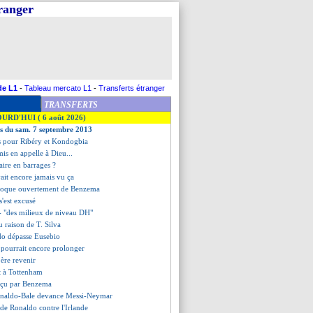
tranger
de L1
-
Tableau mercato L1
-
Transferts étranger
TRANSFERTS
OURD'HUI ( 6 août 2026)
es du sam. 7 septembre 2013
cis pour Ribéry et Kondogbia
is en appelle à Dieu...
aire en barrages ?
ait encore jamais vu ça
moque ouvertement de Benzema
'est excusé
 - "des milieux de niveau DH"
eu raison de T. Silva
do dépasse Eusebio
 pourrait encore prolonger
père revenir
it à Tottenham
éçu par Benzema
onaldo-Bale devance Messi-Neymar
é de Ronaldo contre l'Irlande