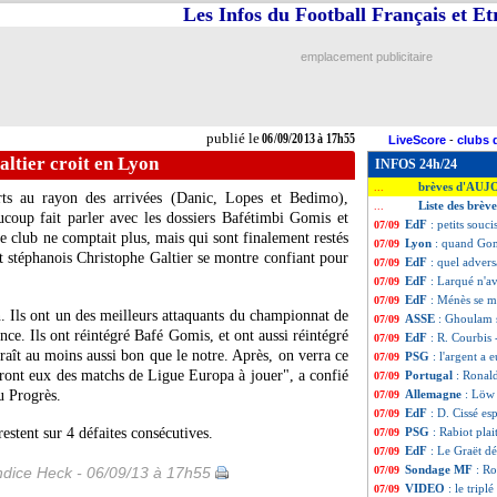
Les Infos du Football Français et E
emplacement publicitaire
publié le
06/09/2013 à 17h55
LiveScore
-
clubs 
ltier croit en Lyon
INFOS 24h/24
brèves d'AUJ
...
erts au rayon des arrivées (Danic, Lopes et Bedimo),
Liste des brèv
...
coup fait parler avec les dossiers Bafétimbi Gomis et
EdF
: petits sou
07/09
 club ne comptait plus, mais qui sont finalement restés
Lyon
: quand Gom
07/09
t stéphanois Christophe Galtier se montre confiant pour
EdF
: quel advers
07/09
EdF
: Larqué n'av
07/09
EdF
: Ménès se 
07/09
n. Ils ont un des meilleurs attaquants du championnat de
ASSE
: Ghoulam s
07/09
ance. Ils ont réintégré Bafé Gomis, et ont aussi réintégré
EdF
: R. Courbis
07/09
aît au moins aussi bon que le notre. Après, on verra ce
PSG
: l'argent a 
07/09
ront eux des matchs de Ligue Europa à jouer", a confié
Portugal
: Ronal
07/09
u Progrès.
Allemagne
: Löw
07/09
EdF
: D. Cissé es
07/09
stent sur 4 défaites consécutives.
PSG
: Rabiot pla
07/09
EdF
: Le Graët d
07/09
Sondage MF
: R
dice Heck - 06/09/13 à 17h55
07/09
VIDEO
: le tripl
07/09