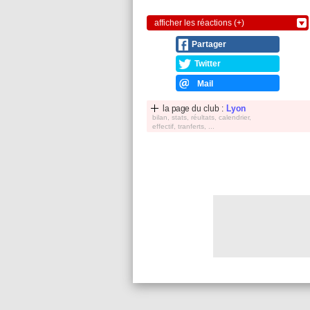
afficher les réactions (+)
Partager
Twitter
Mail
la page du club :
Lyon
bilan, stats, réultats, calendrier,
effectif, tranferts, ...