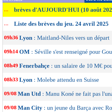
INFOS 24h/24
de
...
brèves d'AUJOURD'HUI (10 août 202
lecture
OK
...
Liste des brèves du jeu. 24 avril 2025
09h36
Lyon
: Maitland-Niles vers un départ
09h14
OM
: Séville s'est renseigné pour Gou
08h49
Fenerbahçe
: un salaire de 10 M€ po
08h33
Lyon
: Molebe attendu en Suisse
09/08
Man Utd
: Manu Koné ne fait pas l'un
09/08
Man City
: un jeune du Barça avec Ro