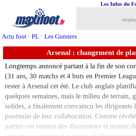
Les Infos du F
emplac
>
>
Actu foot
PL
Les Gunners
Arsenal : changement de pla
Longtemps annoncé partant à la fin de son co
(31 ans, 30 matchs et 4 buts en Premier League
rester à Arsenal cet été. Le club anglais planifi
quelques semaines, mais le milieu de terrain, 
solides, a finalement convaincu les dirigeants
poursuite de leur collaboration. Comme révélé
parties ont entamé des discussions et tentent 