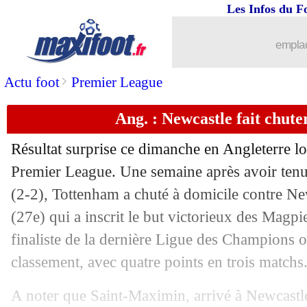
Les Infos du F
25/08
Ita.
: la Roma accrochée, la Lazio ass
emplac
25/08
PSG
: Choupo-Moting répond aux crit
>
Actu foot
Premier League
25/08
TFC
: M.-A. Gradel - "ça fait chier !"
Ang. : Newcastle fait chut
25/08
L1
: le classement provisoire
Résultat surprise ce dimanche en Angleterre lo
25/08
Esp.
: Griezmann porte le Barça !
Premier League. Une semaine après avoir ten
(2-2), Tottenham a chuté à domicile contre New
25/08
L1
: Paris SG 4-0 Toulouse (fini)
(27e) qui a inscrit le but victorieux des Magpi
finaliste de la dernière Ligue des Champions o
25/08
Tottenham
: Lucas et son coup dur e
classement, avec quatre points en trois matchs
25/08
VIDEO
: Fekir ouvre son compteur a
A noter que Saint-Maximin, arrivé à Newcastl