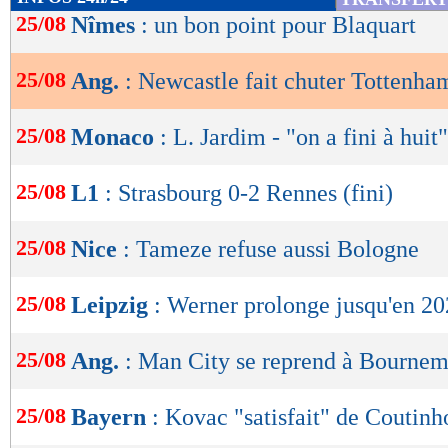
de
25/08
Nîmes
: un bon point pour Blaquart
lecture
25/08
Ang.
: Newcastle fait chuter Tottenha
OK
25/08
Monaco
: L. Jardim - "on a fini à huit"
25/08
L1
: Strasbourg 0-2 Rennes (fini)
25/08
Nice
: Tameze refuse aussi Bologne
25/08
Leipzig
: Werner prolonge jusqu'en 202
25/08
Ang.
: Man City se reprend à Bourne
25/08
Bayern
: Kovac "satisfait" de Coutinh