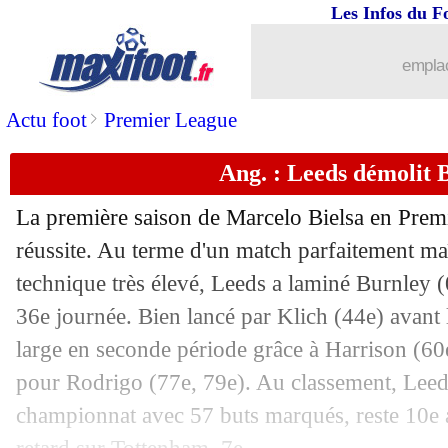
Les Infos du F
15/05
Lyon
: prix fixé pour Andersen ?
emplac
15/05
Ang. (Cpe)
: Leicester remporte le tro
>
Actu foot
Premier League
15/05
Ita.
: la Juve bat l'Inter sur le fil !
Ang. : Leeds démolit 
15/05
Bayern
: Lewandowski, des stats folles
La première saison de Marcelo Bielsa en Prem
15/05
VIDEO
: les fans de Caen assurent le
réussite. Au terme d'un match parfaitement maî
technique très élevé, Leeds a laminé Burnley (0
15/05
Bayern
: Lewandowski, Thomas Mülle
36e journée. Bien lancé par Klich (44e) avant l
large en seconde période grâce à Harrison (60e
15/05
Montpellier
: Mavididi intéresse l'OM
pour Rodrigo (77e, 79e). Au classement, Leeds
championnat avec 57 buts marqués, reste 10e 
15/05
Bayern
: son record, Lewandowski ne 