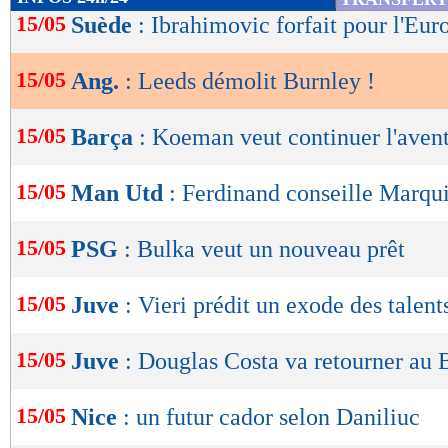
de
15/05
Suède
: Ibrahimovic forfait pour l'Euro
lecture
15/05
Ang.
: Leeds démolit Burnley !
OK
15/05
Barça
: Koeman veut continuer l'aven
15/05
Man Utd
: Ferdinand conseille Marqu
15/05
PSG
: Bulka veut un nouveau prêt
15/05
Juve
: Vieri prédit un exode des talent
15/05
Juve
: Douglas Costa va retourner au B
15/05
Nice
: un futur cador selon Daniliuc