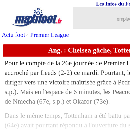
Les Infos du F
emplac
>
Actu foot
Premier League
Ang. : Chelsea gâche, Tott
Pour le compte de la 26e journée de Premier L
accroché par Leeds (2-2) ce mardi. Pourtant, l
diriger vers une victoire maîtrisée grâce à Ped
s.p.). Mais en l'espace de 6 minutes, les Peaco
de Nmecha (67e, s.p.) et Okafor (73e).
Dans le même temps, Tottenham a été battu pa
(64e) avait pourtant répondu à l'ouverture du