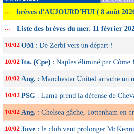
de
...
brèves d'AUJOURD'HUI ( 8 août 202
lecture
OK
...
Liste des brèves du mer. 11 février 20
10/02
OM
: De Zerbi vers un départ !
10/02
Ita. (Cpe)
: Naples éliminé par Côme 
10/02
Ang.
: Manchester United arrache un n
10/02
PSG
: Lama prend la défense de Cheva
10/02
Ang.
: Chelsea gâche, Tottenham en cr
10/02
Juve
: le club veut prolonger McKennie