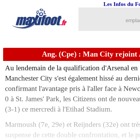
Les Infos du F
emplac
Ang. (Cpe) : Man City rejoint 
Au lendemain de la qualification d'Arsenal en
Manchester City s'est également hissé au derni
confirmant l'avantage pris à l'aller face à Newc
0 à St. James' Park, les Citizens ont de nouve
(3-1) ce mercredi à l'Etihad Stadium.
Marmoush (7e, 29e) et Reijnders (32e) ont très
suspense de cette double confrontation, et le 