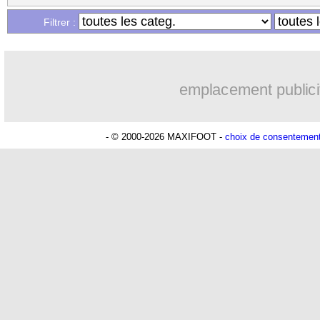
04/02
Lille
: Mbappé absent deux mois
Filtrer :
04/02
PSG
: Hakimi connaît sa sanction
emplacement publici
04/02
Metz
: le brassard retiré à Hein
04/02
OM
: De Lange titulaire contre le PSG
- © 2000-2026 MAXIFOOT -
choix de consentemen
04/02
CdF
: Troyes-Lens, les compos
04/02
Monaco
: Pogba retiré de la liste pour
04/02
CdF
: Lorient-Paris FC, les compos
04/02
CdF
: Lyon-Laval, les compos