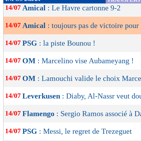
de
14/07
Amical
: Le Havre cartonne 9-2
lecture
14/07
Amical
: toujours pas de victoire pour
OK
14/07
PSG
: la piste Bounou !
14/07
OM
: Marcelino vise Aubameyang !
14/07
OM
: Lamouchi valide le choix Marce
14/07
Leverkusen
: Diaby, Al-Nassr veut do
14/07
Flamengo
: Sergio Ramos associé à D
14/07
PSG
: Messi, le regret de Trezeguet