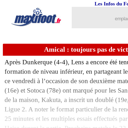
Les Infos du F
emplac
...
brèves d'AUJOURD'HUI ( 7 août 202
Amical : toujours pas de vic
...
Liste des brèves du sam. 15 juillet 202
Après Dunkerque (4-4), Lens a encore été ten
14/07
PSG
: Riolo annonce la fin des intouc
formation de niveau inférieur, en partageant l
ce vendredi à l’occasion de son deuxième matc
14/07
Divers
: Pogba donne déjà rendez-vo
(16e) et Sotoca (78e) ont marqué pour les Sang
de la maison, Kakuta, a inscrit un doublé (19e
14/07
Ajax
: Tadic a résilié (officiel)
Ligue 2. A noter le format particulier de la re
25 minutes et les multiples essais effectués pa
14/07
Lens
: Openda, Haise se sent respecté