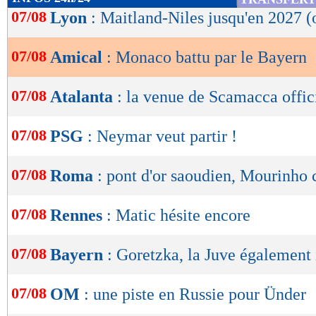
de
07/08
Lyon
: Maitland-Niles jusqu'en 2027 (o
lecture
07/08
Amical
: Monaco battu par le Bayern
OK
07/08
Atalanta
: la venue de Scamacca offic
07/08
PSG
: Neymar veut partir !
07/08
Roma
: pont d'or saoudien, Mourinho
07/08
Rennes
: Matic hésite encore
07/08
Bayern
: Goretzka, la Juve également 
07/08
OM
: une piste en Russie pour Ünder