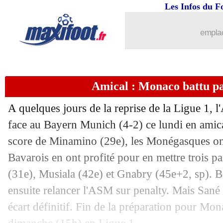
Les Infos du F
...
brèves d'AUJOURD'HUI (10 août 202
emplac
...
Liste des brèves du mar. 8 août 2023
07/08
Maroc (f)
: Pedros n'aura "aucun remo
Amical : Monaco battu pa
07/08
Lyon
: Lukeba, Leipzig tourne la page
A quelques jours de la reprise de la Ligue 1, l
07/08
L2
: Bordeaux giflé d'entrée !
face au Bayern Munich (4-2) ce lundi en amica
score de Minamino (29e), les Monégasques ont
07/08
PSG
: Fati proposé, Barcola toujours c
Bavarois en ont profité pour en mettre trois pa
(31e), Musiala (42e) et Gnabry (45e+2, sp). B
07/08
OM
: Mbemba ne partira pas
ensuite relancer l'ASM sur penalty. Mais Sané (
écart définitif. Fin de la préparation pour Mo
07/08
Lille
: David refuse une offre saoudie