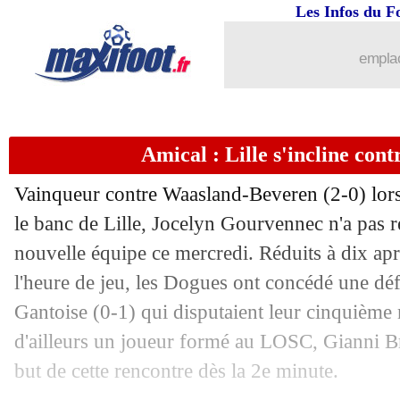
Les Infos du F
emplac
...
brèves d'AUJOURD'HUI ( 7 août 202
Amical : Lille s'incline con
...
Liste des brèves du jeu. 15 juillet 2021
Vainqueur contre Waasland-Beveren (2-0) lors
14/07
Real
: le club a perdu 300 M€ de reve
le banc de Lille, Jocelyn Gourvennec n'a pas r
nouvelle équipe ce mercredi. Réduits à dix ap
14/07
Monaco
: une offre de Strasbourg pou
l'heure de jeu, les Dogues ont concédé une déf
Gantoise (0-1) qui disputaient leur cinquième 
14/07
Nice
: Stengs est Niçois (officiel)
d'ailleurs un joueur formé au LOSC, Gianni Bru
but de cette rencontre dès la 2e minute.
14/07
L1
: le discours alarmiste de la DNCG