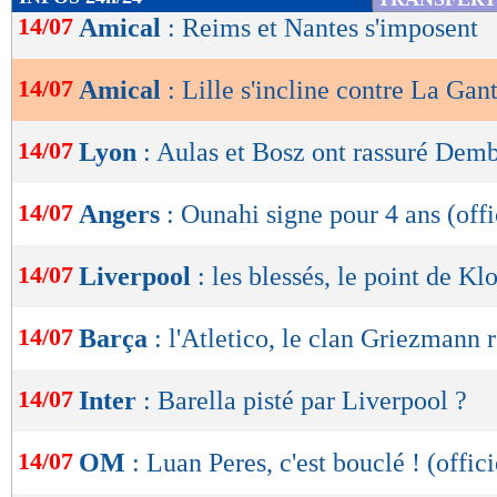
de
14/07
Amical
: Reims et Nantes s'imposent
lecture
14/07
Amical
: Lille s'incline contre La Gan
OK
14/07
Lyon
: Aulas et Bosz ont rassuré Dem
14/07
Angers
: Ounahi signe pour 4 ans (offi
14/07
Liverpool
: les blessés, le point de Kl
14/07
Barça
: l'Atletico, le clan Griezmann
14/07
Inter
: Barella pisté par Liverpool ?
14/07
OM
: Luan Peres, c'est bouclé ! (offici