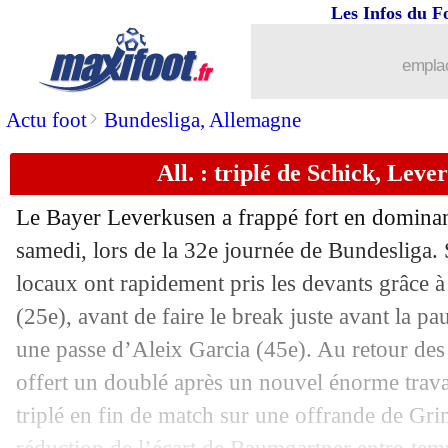
Les Infos du F
02/05
Lens
: objectifs repoussés pour Udol
emplac
02/05
L1
: le classement provisoire
>
Actu foot
Bundesliga, Allemagne
02/05
L1
: Nice 1-1 Lens (fini)
All. : triplé de Schick, Leve
02/05
Esp.
: le Barça à un pas du titre
Le Bayer Leverkusen a frappé fort en dominan
02/05
Monaco
: une première depuis 4 ans 
samedi, lors de la 32e journée de Bundesliga. S
locaux ont rapidement pris les devants grâce à 
02/05
Ita.
: l'Atalanta toujours à l'arrêt
(25e), avant de faire le break juste avant la p
une passe d’Aleix Garcia (45e). Au retour des 
02/05
All.
: Schalke promu en Bundesliga
offert un doublé après un nouvel énorme trava
triplé en fin de match sur une offrande de Gr
02/05
Lyon
: Fonseca valide le prêt d’Endri