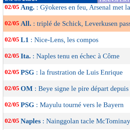
de
02/05
Ang.
: Gÿokeres en feu, Arsenal met la
lecture
02/05
All.
: triplé de Schick, Leverkusen pas
OK
02/05
L1
: Nice-Lens, les compos
02/05
Ita.
: Naples tenu en échec à Côme
02/05
PSG
: la frustration de Luis Enrique
02/05
OM
: Beye signe le pire départ depui
02/05
PSG
: Mayulu tourné vers le Bayern
02/05
Naples
: Nainggolan tacle McTomina