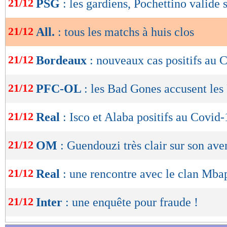
21/12
PSG
: les gardiens, Pochettino valide 
de
lecture
21/12
All.
: tous les matchs à huis clos
OK
21/12
Bordeaux
: nouveaux cas positifs au 
21/12
PFC-OL
: les Bad Gones accusent les 
21/12
Real
: Isco et Alaba positifs au Covid-
21/12
OM
: Guendouzi très clair sur son ave
21/12
Real
: une rencontre avec le clan Mba
21/12
Inter
: une enquête pour fraude !