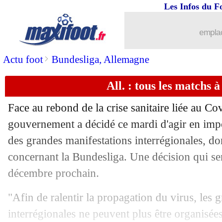
Les Infos du F
emplac
>
Actu foot
Bundesliga, Allemagne
All. : tous les matchs à
...
brèves d'AUJOURD'HUI ( 7 août 202
Face au rebond de la crise sanitaire liée au C
...
Liste des brèves du mer. 22 décembre
gouvernement a décidé ce mardi d'agir en impos
des grandes manifestations interrégionales, do
21/12
OM
: Sampaoli en veut beaucoup plus
concernant la Bundesliga. Une décision qui ser
21/12
Esp.
: le Barça accroché par Séville
décembre prochain.
"Afin de ralentir la propagation du virus, les 
21/12
VIDEO
: Alba, Koundé dégoupille !
interrégionales ne peuvent plus être organisées