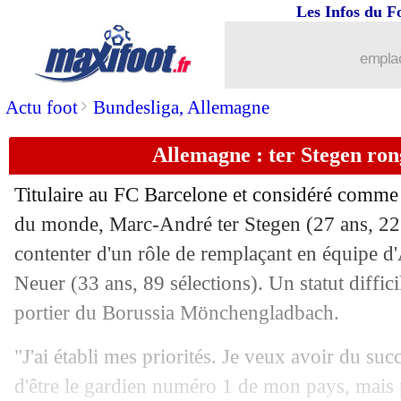
08/09
Burnley
: Drinkwater, une soirée qui 
Les Infos du F
08/09
EdF
: Ménès voit Mandanda vite reven
emplac
08/09
PSG
: Trapp espérait une plus belle hi
>
Actu foot
Bundesliga, Allemagne
Allemagne : ter Stegen rong
08/09
EdF
: le penalty, la drôle d'excuse de
Titulaire au FC Barcelone et considéré comme 
08/09
PSG
: Trapp dévoile la raison de son 
du monde,
Marc-André ter Stegen
(27 ans, 22 
contenter d'un rôle de remplaçant en équipe d
08/09
Man City
: Foden, son message à Gua
Neuer
(33 ans, 89 sélections). Un statut diffici
08/09
Albanie
: l'hymne, une erreur de fichie
portier du Borussia Mönchengladbach.
"J'ai établi mes priorités. Je veux avoir du suc
08/09
Racisme
: Ménès réalise son mea culp
d'être le gardien numéro 1 de mon pays, mais 