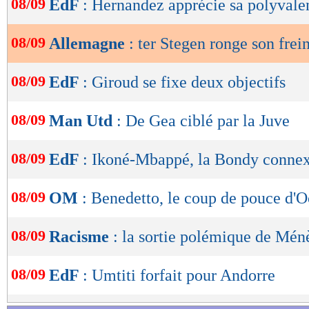
08/09
EdF
: Hernandez apprécie sa polyvale
de
lecture
08/09
Allemagne
: ter Stegen ronge son frein
OK
08/09
EdF
: Giroud se fixe deux objectifs
08/09
Man Utd
: De Gea ciblé par la Juve
08/09
EdF
: Ikoné-Mbappé, la Bondy conne
08/09
OM
: Benedetto, le coup de pouce d
08/09
Racisme
: la sortie polémique de Mén
08/09
EdF
: Umtiti forfait pour Andorre