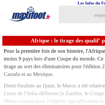
Les Infos du F
...
brèves d'AUJOURD'HUI ( 8 août 202
emplac
...
Liste des brèves du ven. 14 juillet 202
Afrique : le tirage des qualif'
13/07
PSG
: Chelsea suit toujours Neymar
Pour la première fois de son histoire, l'Afriqu
13/07
Demirspor
: Nani pour 2 ans (officiel)
moins 9 pays lors d'une Coupe du monde. Ce 
tirage au sort des éliminatoires pour l'édition
13/07
Leeds
: Rodrigo file au Qatar (officiel
Canada et au Mexique.
13/07
Bayern
: Tel refuse de partir en prêt
Demi-finaliste au Qatar, le Maroc a été relati
Lions de l'Atlas défieront la Zambie, le Congo
13/07
Lyon
: Blanc veut conserver Lukeba e
Même constat pour l'Algérie, qui affrontera la