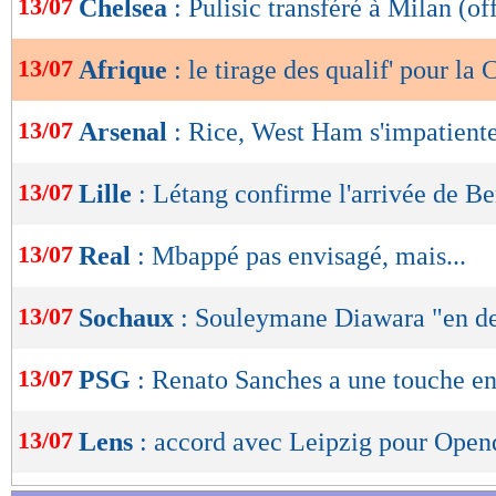
13/07
Chelsea
: Pulisic transféré à Milan (off
Afrique
de
lecture
13/07
Afrique
: le tirage des qualif' pour l
OK
13/07
Arsenal
: Rice, West Ham s'impatient
13/07
Lille
: Létang confirme l'arrivée de B
13/07
Real
: Mbappé pas envisagé, mais...
13/07
Sochaux
: Souleymane Diawara "en de
13/07
PSG
: Renato Sanches a une touche en 
13/07
Lens
: accord avec Leipzig pour Open