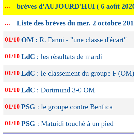
...
brèves d'AUJOURD'HUI ( 6 août 202
de
lecture
...
Liste des brèves du mer. 2 octobre 20
OK
01/10
OM
: R. Fanni - "une classe d'écart"
01/10
LdC
: les résultats de mardi
01/10
LdC
: le classement du groupe F (OM
01/10
LdC
: Dortmund 3-0 OM
01/10
PSG
: le groupe contre Benfica
01/10
PSG
: Matuidi touché à un pied