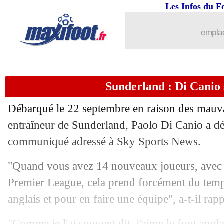
Les Infos du F
emplac
Sunderland : Di Canio 
Débarqué le 22 septembre en raison des mauvais
entraîneur de Sunderland, Paolo Di Canio a d
communiqué adressé à Sky Sports News.
"Quand vous avez 14 nouveaux joueurs, avec 
Premier League, cela prend forcément du temp
anglais et pour en faire une équipe", a-t-il rapp
"Comme je l'ai souvent dit, j'aime le foot angla