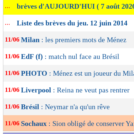
...
brèves d'AUJOURD'HUI ( 7 août 202
de
lecture
...
Liste des brèves du jeu. 12 juin 2014
OK
11/06
Milan
: les premiers mots de Ménez
11/06
EdF (f)
: match nul face au Brésil
11/06
PHOTO
: Ménez est un joueur du Mi
11/06
Liverpool
: Reina ne veut pas rentrer
11/06
Brésil
: Neymar n'a qu'un rêve
11/06
Sochaux
: Sion obligé de conserver Ya