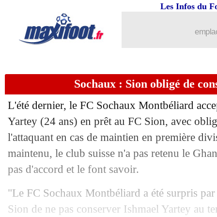
Les Infos du F
emplac
Sochaux : Sion obligé de con
L'été dernier, le FC Sochaux Montbéliard acce
Yartey (24 ans) en prêt au FC Sion, avec obli
l'attaquant en cas de maintien en première div
maintenu, le club suisse n'a pas retenu le Gh
pas d'accord et le font savoir.
"Le FC Sochaux Montbéliard a été surpris par 
Sion de ne pas conserver Ishmael Yartey au te