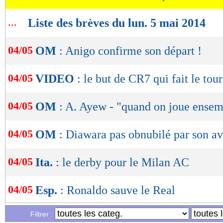
lecture
...
Liste des brèves du lun. 5 mai 2014
OK
04/05
OM
: Anigo confirme son départ !
04/05
VIDEO
: le but de CR7 qui fait le tou
04/05
OM
: A. Ayew - "quand on joue ensemb
04/05
OM
: Diawara pas obnubilé par son av
04/05
Ita.
: le derby pour le Milan AC
04/05
Esp.
: Ronaldo sauve le Real
Filtrer :
04/05
L1
: le classement des buteurs