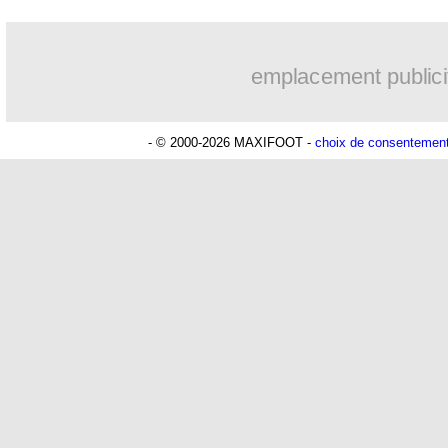
04/05
L1
: le classement provisoire
emplacement publici
04/05
L1
: OM 4-2 Lyon
- © 2000-2026 MAXIFOOT -
choix de consentemen
04/05
Lorient
: direction l'Algérie pour Gou
04/05
Sochaux
: H. Renard - "on va le faire"
04/05
VA
: A. Jacobs - "on a ce que l'on méri
04/05
Nice
: des joueurs trop gentils avec l'ar
04/05
Evian TG
: Dupraz répond aux suppor
04/05
Lyon
: l'avenir de Lacazette lié à Gard