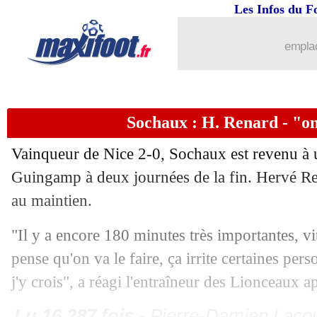
Les Infos du F
emplac
Sochaux : H. Renard - "on
Vainqueur de Nice 2-0, Sochaux est revenu à u
Guingamp à deux journées de la fin. Hervé Re
au maintien.
"Il y a encore 180 minutes très importantes, vit
pense qu'on va le faire, ça irrite certaines per
j'y crois", a réagi l'entraîneur des Lionceaux a
Lu 16.287 fois
- Pierre-Damien Lacou