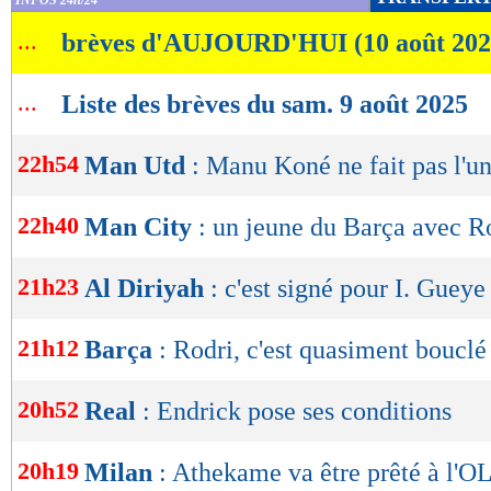
INFOS 24h/24
de
...
brèves d'AUJOURD'HUI (10 août 202
lecture
OK
...
Liste des brèves du sam. 9 août 2025
22h54
Man Utd
: Manu Koné ne fait pas l'u
22h40
Man City
: un jeune du Barça avec R
21h23
Al Diriyah
: c'est signé pour I. Gueye 
21h12
Barça
: Rodri, c'est quasiment bouclé
20h52
Real
: Endrick pose ses conditions
20h19
Milan
: Athekame va être prêté à l'O
Lu 6.590 fois
- Romain Rigaux -