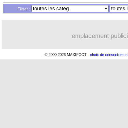
Filtrer :
19h21
Chelsea
: Chalobah à Côme pour 36 M
19h07
PSG
: Digne jusqu'en 2029 (officiel)
emplacement publici
18h58
Man Utd
: Rashford vers une réintégr
- © 2000-2026 MAXIFOOT -
choix de consentemen
17h43
Nice
: Villarreal pense à Boudaoui
17h18
Atalanta
: Maldini prêté à Cagliari (of
16h32
Al Nassr
: Samu Costa pour 22 M€ (of
15h44
Southampton
: Charles vers Fulham
14h50
Inter
: Arsenal fonce sur Pio Esposito