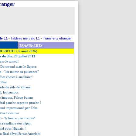
tranger
de L1
-
Tableau mercato L1
-
Transferts étranger
TRANSFERTS
OURD'HUI ( 6 août 2026)
s du dim. 28 juillet 2013
ltats de samedi
: Dortmund mate le Bayern
a - "on monte en puissance"
 "des choses à améliorer"
 Real
parle du rôle de Zidane
l, les compos
s'impose, Falcao buteur
téral gauche argentin proche ?
nand impressionné par Zaha
 vise Coentrao
i - "le Real a une histoire"
ara explique son départ
iciel pour Higuain !
u Real dévoilée par Ancelotti