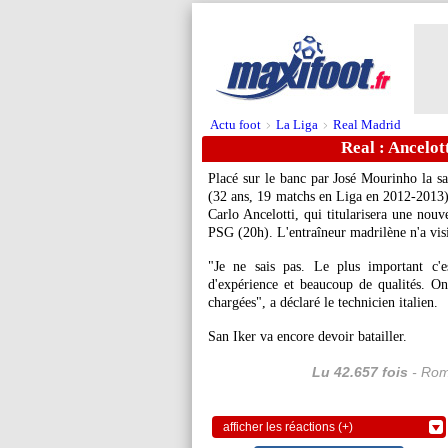
Actu foot
La Liga
Real Madrid
>
>
Real : Ancelot
Placé sur le banc par José Mourinho la sa
(32 ans, 19 matchs en Liga en 2012-2013),
Carlo Ancelotti, qui titularisera une nou
PSG (20h). L'entraîneur madrilène n'a vis
"Je ne sais pas. Le plus important c'
d'expérience et beaucoup de qualités. On
chargées", a déclaré le technicien italien.
San Iker va encore devoir batailler.
Lu 42.657 fois
- Rom
afficher les réactions (+)