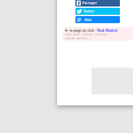
Partager
Twitter
Mail
la page du club :
Real Madrid
bilan, stats, réultats, calendrier,
effectif, tranferts, ...