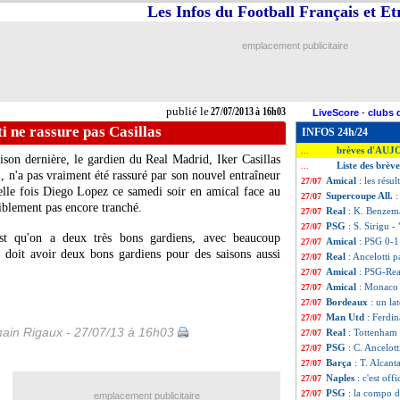
Les Infos du Football Français et E
emplacement publicitaire
publié le
27/07/2013 à 16h03
LiveScore
-
clubs 
ti ne rassure pas Casillas
INFOS 24h/24
brèves d'AUJ
...
ison dernière, le gardien du Real Madrid, Iker Casillas
Liste des brève
...
 n'a pas vraiment été rassuré par son nouvel entraîneur
Amical
: les résu
27/07
velle fois Diego Lopez ce samedi soir en amical face au
Supercoupe All.
27/07
iblement pas encore tranché.
Real
: K. Benzem
27/07
PSG
: S. Sirigu -
27/07
est qu'on a deux très bons gardiens, avec beaucoup
Amical
: PSG 0-1
27/07
 doit avoir deux bons gardiens pour des saisons aussi
Real
: Ancelotti 
27/07
Amical
: PSG-Rea
27/07
Amical
: Monaco 
27/07
Bordeaux
: un la
27/07
Man Utd
: Ferdi
27/07
ain Rigaux - 27/07/13 à 16h03
Real
: Tottenham
27/07
PSG
: C. Ancelott
27/07
Barça
: T. Alcant
27/07
Naples
: c'est off
27/07
PSG
: la compo d
27/07
emplacement publicitaire