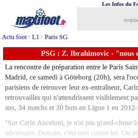
Les Infos du F
emplac
>
>
Actu foot
L1
Paris SG
PSG : Z. Ibrahimovic - "nous 
La rencontre de préparation entre le Paris Sai
Madrid, ce samedi à Göteborg (20h), sera l'oc
parisiens de retrouver leur ex-entraîneur, Carl
retrouvailles qui n'attendrissent visiblement p
ans, 34 matchs et 30 buts en Ligue 1 en 2012
"Sur Carlo Ancelotti, je n'ai pas grand-chose à
adversaire. Demain, c'est moi contre lui. Ou pl