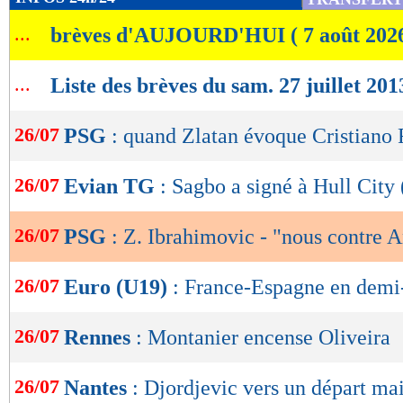
de
...
brèves d'AUJOURD'HUI ( 7 août 202
lecture
OK
...
Liste des brèves du sam. 27 juillet 201
26/07
PSG
: quand Zlatan évoque Cristiano 
26/07
Evian TG
: Sagbo a signé à Hull City 
26/07
PSG
: Z. Ibrahimovic - "nous contre A
26/07
Euro (U19)
: France-Espagne en demi-
26/07
Rennes
: Montanier encense Oliveira
26/07
Nantes
: Djordjevic vers un départ mai