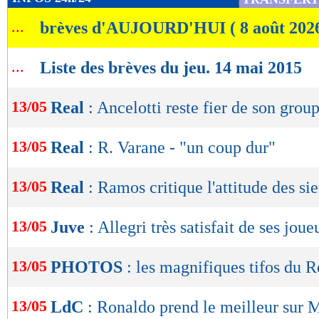
de
...
brèves d'AUJOURD'HUI ( 8 août 202
lecture
OK
...
Liste des brèves du jeu. 14 mai 2015
13/05
Real
: Ancelotti reste fier de son grou
13/05
Real
: R. Varane - "un coup dur"
13/05
Real
: Ramos critique l'attitude des si
13/05
Juve
: Allegri très satisfait de ses joue
13/05
PHOTOS
: les magnifiques tifos du R
13/05
LdC
: Ronaldo prend le meilleur sur 