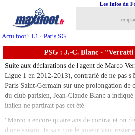
Les Infos du F
emplac
>
>
Actu foot
L1
Paris SG
PSG : J.-C. Blanc - "Verratti
Suite aux déclarations de l'agent de Marco Ver
Ligue 1 en 2012-2013), contrarié de ne pas s'ê
Paris Saint-Germain sur une prolongation de co
du club parisien, Jean-Claude Blanc a indiqué 
italien ne partirait pas cet été.
"Marco a encore quatre ans de contrat et on di
d'une saison. Je sais que le joueur veut rester e