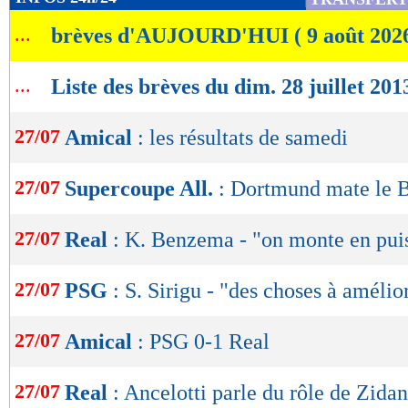
de
...
brèves d'AUJOURD'HUI ( 9 août 202
lecture
OK
...
Liste des brèves du dim. 28 juillet 201
27/07
Amical
: les résultats de samedi
27/07
Supercoupe All.
: Dortmund mate le 
27/07
Real
: K. Benzema - "on monte en pui
27/07
PSG
: S. Sirigu - "des choses à amélio
27/07
Amical
: PSG 0-1 Real
27/07
Real
: Ancelotti parle du rôle de Zida