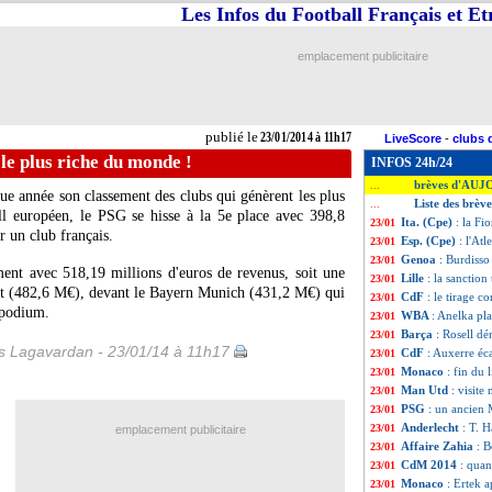
Les Infos du Football Français et E
emplacement publicitaire
publié le
23/01/2014 à 11h17
LiveScore
-
clubs 
 le plus riche du monde !
INFOS 24h/24
brèves d'AUJ
...
e année son classement des clubs qui génèrent les plus
Liste des brèv
...
ll européen, le PSG se hisse à la 5e place avec 398,8
Ita. (Cpe)
: la Fi
23/01
r un club français.
Esp. (Cpe)
: l'At
23/01
Genoa
: Burdisso
23/01
ent avec 518,19 millions d'euros de revenus, soit une
Lille
: la sanctio
23/01
t (482,6 M€), devant le Bayern Munich (431,2 M€) qui
CdF
: le tirage c
23/01
 podium.
WBA
: Anelka pl
23/01
Barça
: Rosell dé
23/01
s Lagavardan - 23/01/14 à 11h17
CdF
: Auxerre éc
23/01
Monaco
: fin du 
23/01
Man Utd
: visite
23/01
PSG
: un ancien M
23/01
Anderlecht
: T. 
23/01
emplacement publicitaire
Affaire Zahia
: B
23/01
CdM 2014
: quan
23/01
Monaco
: Ertek 
23/01