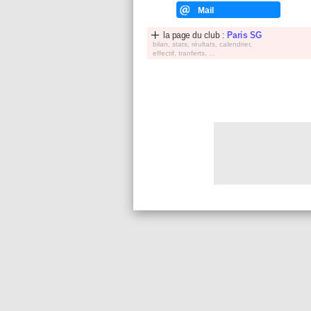
Mail
la page du club :
Paris SG
bilan, stats, réultats, calendrier,
effectif, tranferts, ...