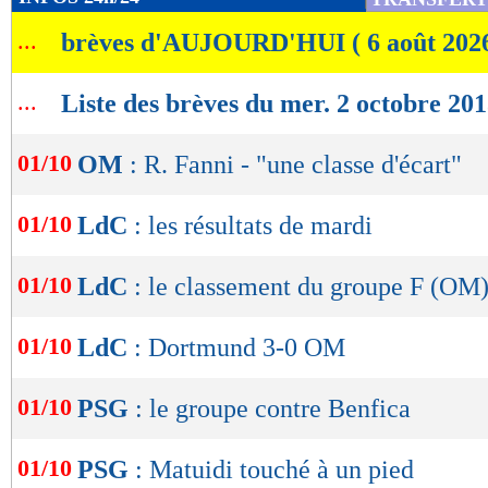
de
...
brèves d'AUJOURD'HUI ( 6 août 202
lecture
OK
...
Liste des brèves du mer. 2 octobre 20
01/10
OM
: R. Fanni - "une classe d'écart"
01/10
LdC
: les résultats de mardi
01/10
LdC
: le classement du groupe F (OM
01/10
LdC
: Dortmund 3-0 OM
01/10
PSG
: le groupe contre Benfica
01/10
PSG
: Matuidi touché à un pied