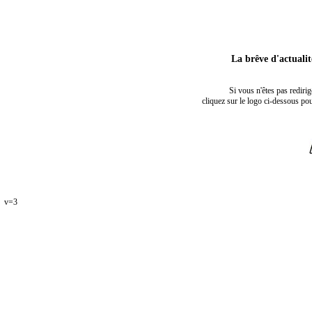
La brêve d'actuali
Si vous n'êtes pas rediri
cliquez sur le logo ci-dessous pou
v=3