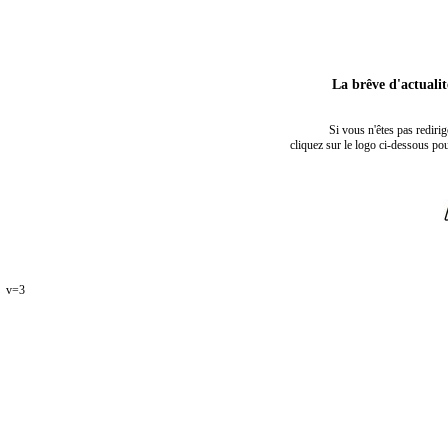
La brêve d'actuali
Si vous n'êtes pas rediri
cliquez sur le logo ci-dessous pou
v=3