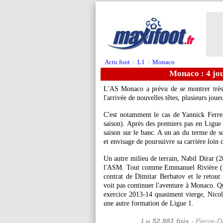
Actu foot
L1
Monaco
>
>
Monaco : 4 jo
L'AS Monaco a prévu de se montrer très a
l'arrivée de nouvelles têtes, plusieurs joue
C'est notamment le cas de Yannick Ferre
saison). Après des premiers pas en Ligue 1
saison sur le banc. A un an du terme de so
et envisage de poursuivre sa carrière loin 
Un autre milieu de terrain, Nabil Dirar (28
l'ASM. Tout comme Emmanuel Rivière (24
contrat de Dimitar Berbatov et le retour
voit pas continuer l'aventure à Monaco. Qu
exercice 2013-14 quasiment vierge, Nicola
une autre formation de Ligue 1.
Lu 52.881 fois
- Pierre-D