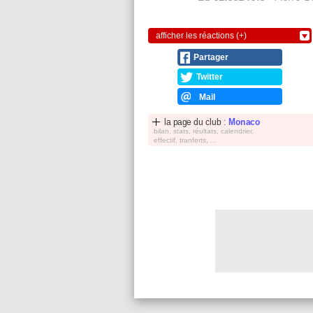
afficher les réactions (+)
Partager
Twitter
Mail
la page du club :
Monaco
bilan, stats, réultats, calendrier,
effectif, tranferts, ...