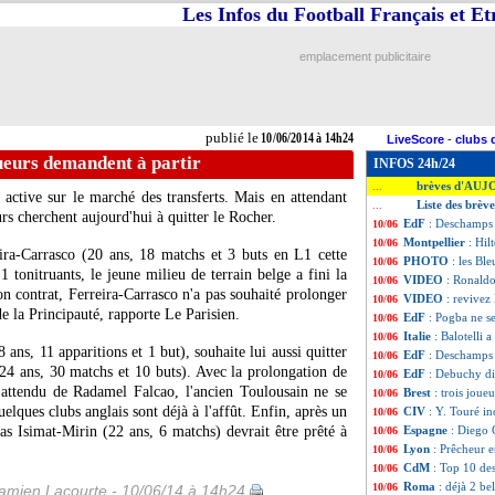
Les Infos du Football Français et E
emplacement publicitaire
publié le
10/06/2014 à 14h24
LiveScore
-
clubs 
ueurs demandent à partir
INFOS 24h/24
brèves d'AUJ
...
ctive sur le marché des transferts. Mais en attendant
Liste des brèv
...
urs cherchent aujourd'hui à quitter le Rocher.
EdF
: Deschamps
10/06
Montpellier
: Hil
10/06
ira-Carrasco (20 ans, 18 matchs et 3 buts en L1 cette
PHOTO
: les Bl
10/06
 tonitruants, le jeune milieu de terrain belge a fini la
VIDEO
: Ronald
10/06
n contrat, Ferreira-Carrasco n'a pas souhaité prolonger
VIDEO
: revivez
10/06
de la Principauté, rapporte Le Parisien.
EdF
: Pogba ne s
10/06
Italie
: Balotelli 
10/06
 ans, 11 apparitions et 1 but), souhaite lui aussi quitter
EdF
: Deschamps
10/06
 ans, 30 matchs et 10 buts). Avec la prolongation de
EdF
: Debuchy di
10/06
 attendu de Radamel Falcao, l'ancien Toulousain ne se
Brest
: trois joue
10/06
elques clubs anglais sont déjà à l'affût. Enfin, après un
CIV
: Y. Touré in
10/06
s Isimat-Mirin (22 ans, 6 matchs) devrait être prêté à
Espagne
: Diego 
10/06
Lyon
: Prêcheur en
10/06
CdM
: Top 10 de
10/06
Roma
: déjà 2 be
10/06
amien Lacourte - 10/06/14 à 14h24