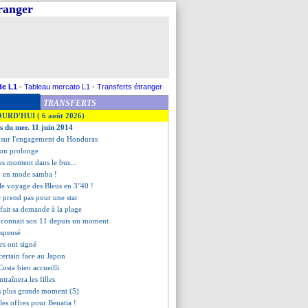
tranger
de L1
-
Tableau mercato L1
-
Transferts étranger
TRANSFERTS
OURD'HUI ( 6 août 2026)
es du mer. 11 juin 2014
 sur l'engagement du Honduras
ton prolonge
eus montent dans le bus...
o en mode samba !
 le voyage des Bleus en 3"40 !
e prend pas pour une star
a fait sa demande à la plage
 connait son 11 depuis un moment
spensé
urs ont signé
certain face au Japon
Costa bien accueilli
traînera les filles
s plus grands moment (5)
lles offres pour Benatia !