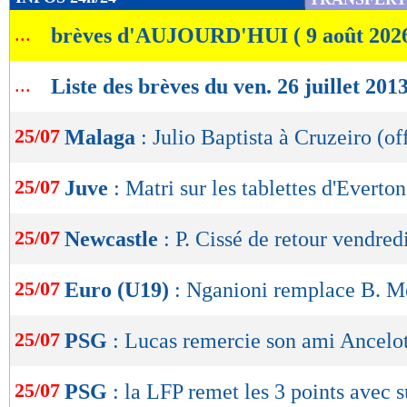
de
...
brèves d'AUJOURD'HUI ( 9 août 202
lecture
OK
...
Liste des brèves du ven. 26 juillet 201
25/07
Malaga
: Julio Baptista à Cruzeiro (off
25/07
Juve
: Matri sur les tablettes d'Everton
25/07
Newcastle
: P. Cissé de retour vendred
25/07
Euro (U19)
: Nganioni remplace B. M
25/07
PSG
: Lucas remercie son ami Ancelot
25/07
PSG
: la LFP remet les 3 points avec s