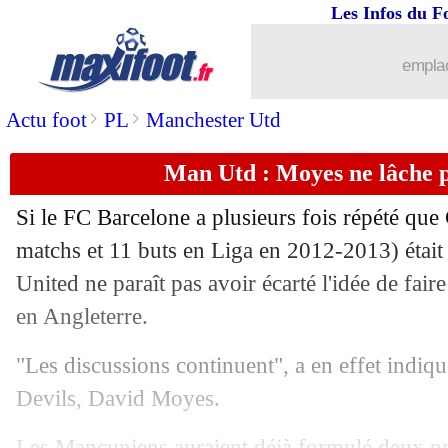
Les Infos du F
emplac
>
>
Actu foot
PL
Manchester Utd
Man Utd : Moyes ne lâche p
Si le FC Barcelone a plusieurs fois répété que
matchs et 11 buts en Liga en 2012-2013) était
United ne paraît pas avoir écarté l'idée de fair
en Angleterre.
"Les discussions continuent", a en effet indiq
Devils, David Moyes.
Les Mancuniens auraient déjà formulé deux pro