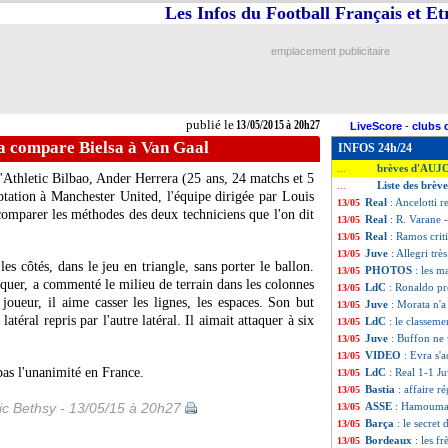
Les Infos du Football Français et E
emplacement publicitaire
publié le
13/05/2015 à 20h27
LiveScore
-
clubs 
a compare Bielsa à Van Gaal
INFOS 24h/24
brèves d'AUJ
...
l'Athletic Bilbao, Ander Herrera (25 ans, 24 matchs et 5
Liste des brèv
...
tation à Manchester United, l'équipe dirigée par Louis
Real
: Ancelotti r
13/05
omparer les méthodes des deux techniciens que l'on dit
Real
: R. Varane 
13/05
Real
: Ramos criti
13/05
Juve
: Allegri trè
13/05
les côtés, dans le jeu en triangle, sans porter le ballon.
PHOTOS
: les m
13/05
taquer, a commenté le milieu de terrain dans les colonnes
LdC
: Ronaldo pr
13/05
oueur, il aime casser les lignes, les espaces. Son but
Juve
: Morata n'a 
13/05
 latéral repris par l'autre latéral. Il aimait attaquer à six
LdC
: le classeme
13/05
Juve
: Buffon ne 
13/05
VIDEO
: Evra s'
13/05
pas l'unanimité en France.
LdC
: Real 1-1 Ju
13/05
Bastia
: affaire r
13/05
ic Bethsy - 13/05/15 à 20h27
ASSE
: Hamouma s
13/05
Barça
: le secre
13/05
Bordeaux
: les f
13/05