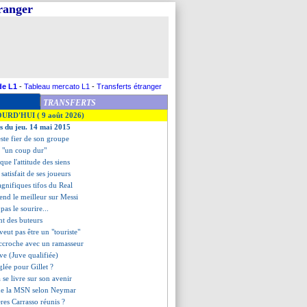
tranger
de L1
-
Tableau mercato L1
-
Transferts étranger
TRANSFERTS
OURD'HUI ( 9 août 2026)
es du jeu. 14 mai 2015
este fier de son groupe
- "un coup dur"
que l'attitude des siens
s satisfait de ses joueurs
agnifiques tifos du Real
end le meilleur sur Messi
pas le sourire...
nt des buteurs
veut pas être un "touriste"
accroche avec un ramasseur
ve (Juve qualifiée)
églée pour Gillet ?
e livre sur son avenir
t de la MSN selon Neymar
rères Carrasso réunis ?