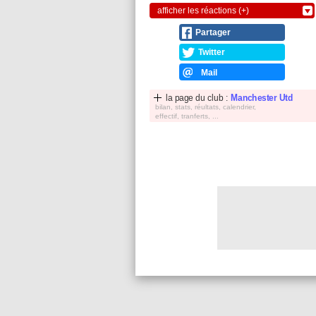
afficher les réactions (+)
Partager
Twitter
Mail
la page du club :
Manchester Utd
bilan, stats, réultats, calendrier,
effectif, tranferts, ...