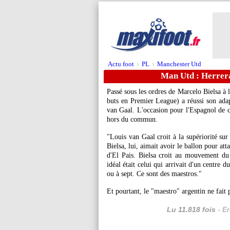
Actu foot
PL
Manchester Utd
>
>
Man Utd : Herrer
Passé sous les ordres de Marcelo Bielsa à 
buts en Premier League) a réussi son adap
van Gaal. L'occasion pour l'Espagnol de c
hors du commun.
"Louis van Gaal croit à la supériorité sur 
Bielsa, lui, aimait avoir le ballon pour at
d'El Pais. Bielsa croit au mouvement du j
idéal était celui qui arrivait d'un centre du
ou à sept. Ce sont des maestros."
Et pourtant, le "maestro" argentin ne fait 
Lu 11.818 fois
- Er