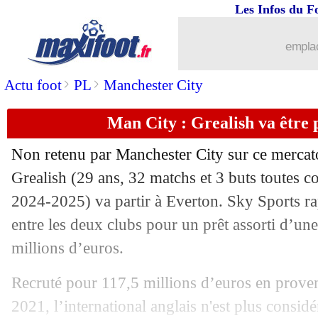
Les Infos du F
emplac
>
>
Actu foot
PL
Manchester City
Man City : Grealish va être 
Non retenu par Manchester City sur ce mercato e
Grealish
(29 ans, 32 matchs et 3 buts toutes c
2024-2025) va partir à Everton. Sky Sports ra
entre les deux clubs pour un prêt assorti d’un
millions d’euros.
Recruté pour 117,5 millions d’euros en prove
2021, l’international anglais n'est plus cons