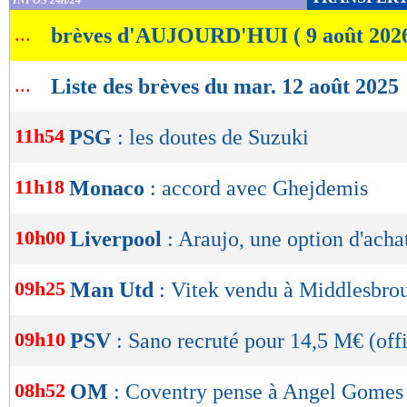
INFOS 24h/24
de
...
brèves d'AUJOURD'HUI ( 9 août 202
lecture
OK
...
Liste des brèves du mar. 12 août 2025
11h54
PSG
: les doutes de Suzuki
11h18
Monaco
: accord avec Ghejdemis
10h00
Liverpool
: Araujo, une option d'ach
09h25
Man Utd
: Vitek vendu à Middlesbrou
09h10
PSV
: Sano recruté pour 14,5 M€ (offi
08h52
OM
: Coventry pense à Angel Gomes