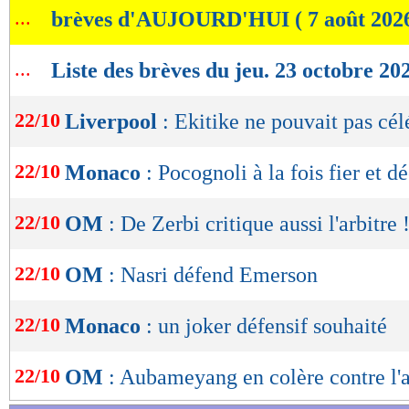
...
brèves d'AUJOURD'HUI ( 7 août 202
de
lecture
...
Liste des brèves du jeu. 23 octobre 20
OK
22/10
Liverpool
: Ekitike ne pouvait pas cél
22/10
Monaco
: Pocognoli à la fois fier et d
22/10
OM
: De Zerbi critique aussi l'arbitre 
22/10
OM
: Nasri défend Emerson
22/10
Monaco
: un joker défensif souhaité
22/10
OM
: Aubameyang en colère contre l'a