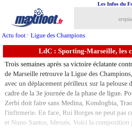
Les Infos du F
emplac
>
Actu foot
Ligue des Champions
LdC : Sporting-Marseille, les
Trois semaines après sa victoire éclatante cont
de Marseille retrouve la Ligue des Champions,
avec un déplacement périlleux sur la pelouse 
cadre de la 3e journée de la phase de ligue. 
Zerbi doit faire sans Medina, Kondogbia, Traor
l'infirmerie. En face, Rui Borges ne peut pas
et Nuno Santos, blessés. Voici la composition