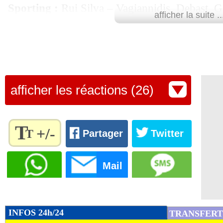
Sporting :
Rui Silva – Vagiannidis, Debast, G
afficher la suite ..
Hjulmand (c), Morita – Quenda, Trincão, Gon
Marseille :
Rulli – Pavard, Balerdi (c), Aguerd
Højbjerg, Emerson – Greenwood, Aubameyang
afficher les réactions (26)
Lu fois
- Youcef Touaitia - 2
T
+/-
T
Partager
Twitter
Règlez la
taille du
Mail
texte
pour
l'adapter
à vos
INFOS 24h/24
TRANSFERT
préférences