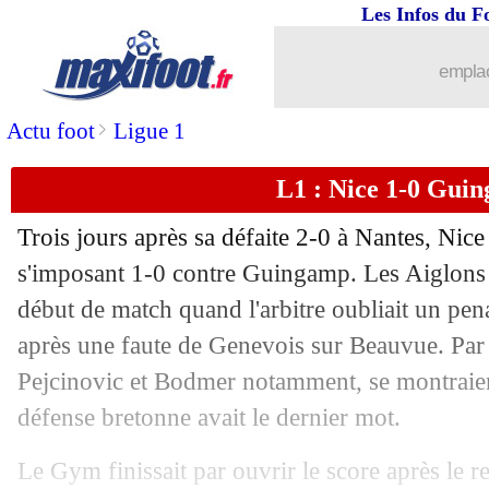
Les Infos du F
emplac
>
Actu foot
Ligue 1
L1 : Nice 1-0 Gui
Trois jours après sa défaite 2-0 à Nantes, Nice a
s'imposant 1-0 contre Guingamp. Les Aiglons s
début de match quand l'arbitre oubliait un pen
après une faute de Genevois sur Beauvue. Par l
Pejcinovic et Bodmer notamment, se montraie
défense bretonne avait le dernier mot.
Le Gym finissait par ouvrir le score après le r