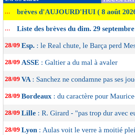
de
...
brèves d'AUJOURD'HUI ( 8 août 202
lecture
OK
...
Liste des brèves du dim. 29 septembre
28/09
Esp.
: le Real chute, le Barça perd Mes
28/09
ASSE
: Galtier a du mal à avaler
28/09
VA
: Sanchez ne condamne pas ses jou
28/09
Bordeaux
: du caractère pour Mauric
28/09
Lille
: R. Girard - "pas trop dur avec e
28/09
Lyon
: Aulas voit le verre à moitié plei