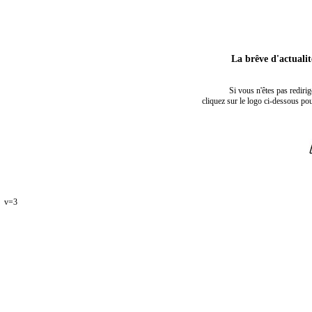
La brêve d'actuali
Si vous n'êtes pas rediri
cliquez sur le logo ci-dessous pou
v=3